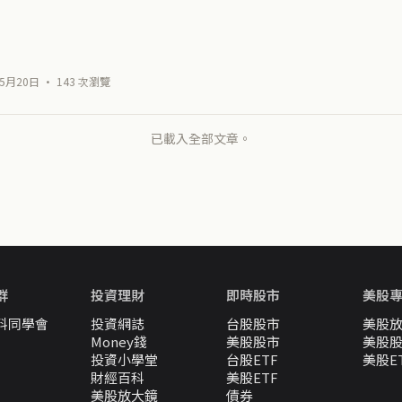
5月20日 · 143 次瀏覽
已載入全部文章。
群
投資理財
即時股市
美股
料同學會
投資網誌
台股股市
美股
Money錢
美股股市
美股
投資小學堂
台股ETF
美股E
財經百科
美股ETF
美股放大鏡
債券