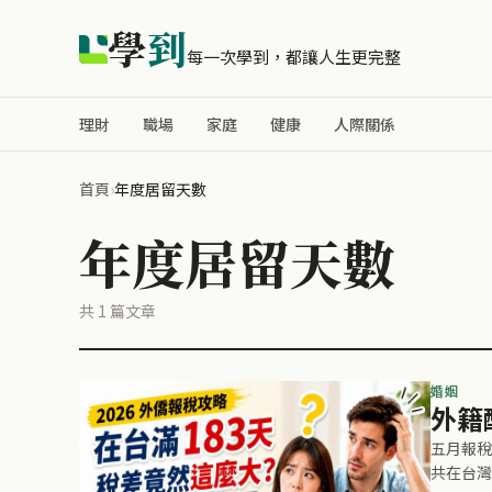
學
到
每一次學到，都讓人生更完整
理財
職場
家庭
健康
人際關係
首頁
›
年度居留天數
年度居留天數
共 1 篇文章
婚姻
外籍
五月報稅
共在台灣