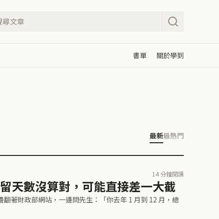
書單
關於學到
最新
最熱門
14 分鐘閱讀
留天數沒算對，可能直接差一大截
邊翻著財政部網站，一邊問先生：「你去年 1 月到 12 月，總