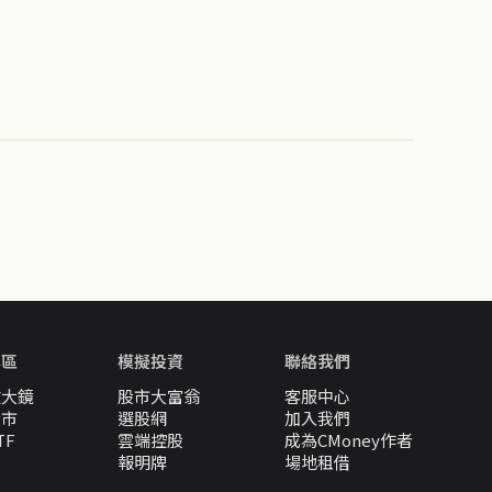
專區
模擬投資
聯絡我們
放大鏡
股市大富翁
客服中心
股市
選股網
加入我們
TF
雲端控股
成為CMoney作者
報明牌
場地租借