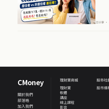
沈以寧 · 
CMoney
理財寶商城
股市社
理財寶
股市爆
軟體
關於我們
講座
部落格
線上課程
加入我們
影音