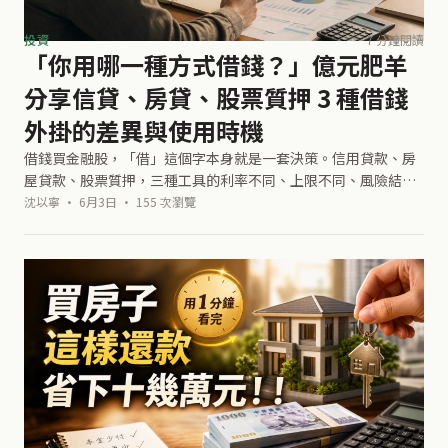
投資
7 分鐘閱讀
「你用哪一種方式借錢？」億元肥羊
分享信貸、房貸、股票質押 3 種借錢
外掛的差異與使用時機
借錢買金融股，「借」這個字本身就是一套決策。信用貸款、房
屋貸款、股票質押，三種工具的利率不同、上限不同、風險結構
也完全不同。選錯工具，一樣的策略邏輯會產生完全不一樣的結
沈以寧 · 6月3日 · 155 次瀏覽
果。《億元肥羊零成本買股術》的建