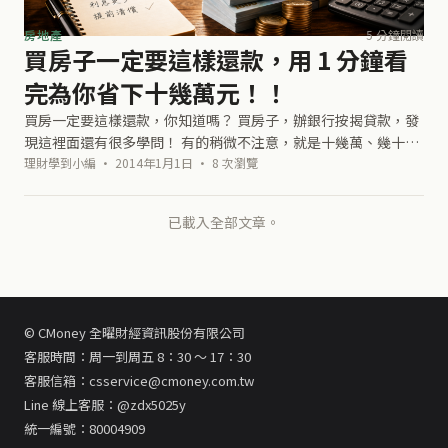
房地產
5 分鐘閱讀
買房子一定要這樣還款，用 1 分鐘看
完為你省下十幾萬元！！
買房一定要這樣還款，你知道嗎？ 買房子，辦銀行按揭貸款，發
現這裡面還有很多學問！ 有的稍微不注意，就是十幾萬、幾十萬
的差距。 對於我們一般平民要買房的， 準備好，開始看看 不同
理財學到小編 · 2014年1月1日 · 8 次瀏覽
還款方式的巨大差異囉..
已載入全部文章。
© CMoney 全曜財經資訊股份有限公司
客服時間：周一到周五 8：30 ～ 17：30
客服信箱：csservice@cmoney.com.tw
Line 線上客服：@zdx5025y
統一編號：80004909