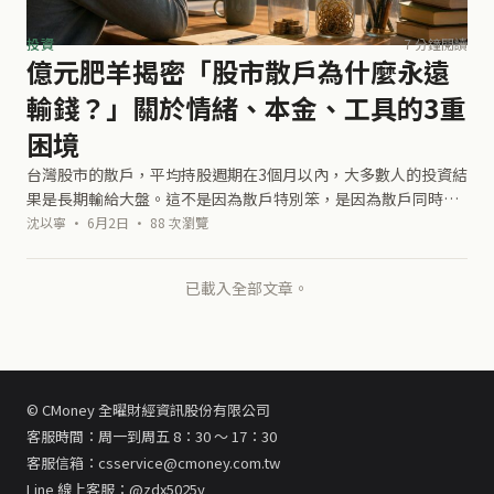
投資
7 分鐘閱讀
億元肥羊揭密「股市散戶為什麼永遠
輸錢？」關於情緒、本金、工具的3重
困境
台灣股市的散戶，平均持股週期在3個月以內，大多數人的投資結
果是長期輸給大盤。這不是因為散戶特別笨，是因為散戶同時面
對三個系統性劣勢，而且這三個劣勢相互強化。《億元肥羊零成
沈以寧 · 6月2日 · 88 次瀏覽
本買股術》的策略設計，可以理解
已載入全部文章。
© CMoney 全曜財經資訊股份有限公司
客服時間：周一到周五 8：30 ～ 17：30
客服信箱：csservice@cmoney.com.tw
Line 線上客服：@zdx5025y