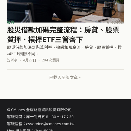
投資
6 分鐘閱讀
股災借款加碼完整流程：房貸、股票
質押、槓桿ETF三管齊下
股災借款加碼要先算利率、追繳和現金流，房貸、股票質押、槓
桿ETF風險不同。
沈以寧 · 4月27日 · 204 次瀏覽
已載入全部文章。
© CMoney 全曜財經資訊股份有限公司
客服時間：周一到周五 8：30 ～ 17：30
客服信箱：csservice@cmoney.com.tw
Line 線上客服：@zdx5025y