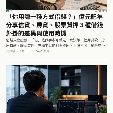
投資
7 分鐘閱讀
「你用哪一種方式借錢？」億元肥羊
分享信貸、房貸、股票質押 3 種借錢
外掛的差異與使用時機
借錢買金融股，「借」這個字本身就是一套決策。信用貸款、房
屋貸款、股票質押，三種工具的利率不同、上限不同、風險結構
也完全不同。選錯工具，一樣的策略邏輯會產生完全不一樣的結
沈以寧 · 6月3日 · 154 次瀏覽
果。《億元肥羊零成本買股術》的建