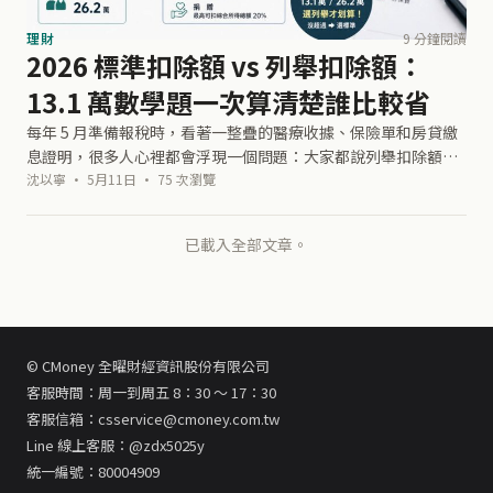
理財
9 分鐘閱讀
2026 標準扣除額 vs 列舉扣除額：
13.1 萬數學題一次算清楚誰比較省
每年 5 月準備報稅時，看著一整疊的醫療收據、保險單和房貸繳
息證明，很多人心裡都會浮現一個問題：大家都說列舉扣除額可
以省很多稅，我真的有必要花時間把這些單據一張一張整理出來
沈以寧 · 5月11日 · 75 次瀏覽
嗎？ 如果你還是租屋族，今年
已載入全部文章。
© CMoney 全曜財經資訊股份有限公司
客服時間：周一到周五 8：30 ～ 17：30
客服信箱：csservice@cmoney.com.tw
Line 線上客服：@zdx5025y
統一編號：80004909