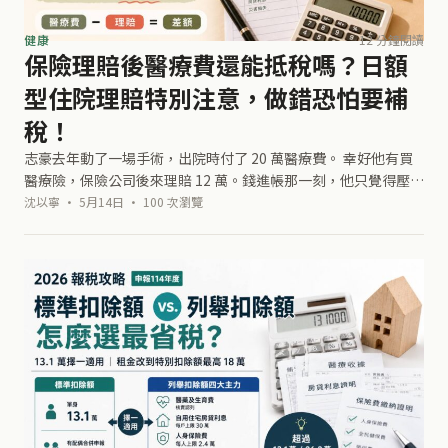
健康
12 分鐘閱讀
保險理賠後醫療費還能抵稅嗎？日額
型住院理賠特別注意，做錯恐怕要補
稅！
志豪去年動了一場手術，出院時付了 20 萬醫療費。 幸好他有買
醫療險，保險公司後來理賠 12 萬。錢進帳那一刻，他只覺得壓力
小了一點，沒有想太多。 到了隔年報稅季，他翻出醫院收據，看
沈以寧 · 5月14日 · 100 次瀏覽
到上面那個 20