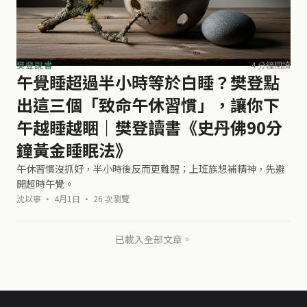
樊登說書
4 分鐘閱讀
午覺睡超過半小時等於白睡？樊登點
出這三個「致命午休習慣」，讓你下
午越睡越睏｜樊登讀書《史丹佛90分
鐘黃金睡眠法》
午休習慣沒抓好，半小時後反而更難醒；上班族想補精神，先避
開超時午覺。
沈以寧 · 4月1日 · 26 次瀏覽
已載入全部文章。