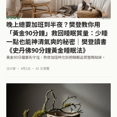
樊登說書
6 分鐘閱讀
晚上總要加班到半夜？樊登教你用
「黃金90分鐘」救回睡眠質量：少睡
一點也能神清氣爽的秘密｜樊登讀書
《史丹佛90分鐘黃金睡眠法》
黃金90分鐘要先守住，熬夜加班時也別把睡眠品質整晚賠掉。
沈以寧 · 4月1日 · 41 次瀏覽