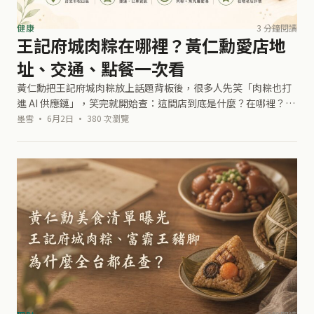
健康
3 分鐘閱讀
王記府城肉粽在哪裡？黃仁勳愛店地
址、交通、點餐一次看
黃仁勳把王記府城肉粽放上話題背板後，很多人先笑「肉粽也打
進 AI 供應鏈」，笑完就開始查：這間店到底是什麼？在哪裡？怎
麼去？第一次要點什麼？底下先幫大家整理基本資料，想跟上這
墨雪 · 6月2日 · 380 次瀏覽
波「肉粽供應鏈」，先把路線