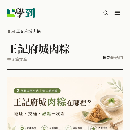
學
到
首頁
›
王記府城肉粽
王記府城肉粽
最新
最熱門
共 3 篇文章