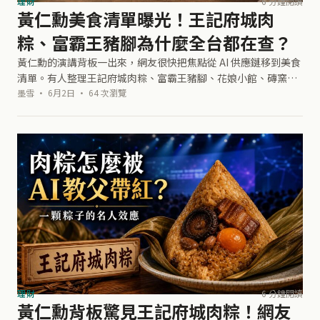
理財
6 分鐘閱讀
黃仁勳美食清單曝光！王記府城肉
粽、富霸王豬腳為什麼全台都在查？
黃仁勳的演講背板一出來，網友很快把焦點從 AI 供應鏈移到美食
清單。有人整理王記府城肉粽、富霸王豬腳、花娘小館、磚窯，
還有人開始規劃「跟著黃仁勳吃一輪」。這種討論很有台灣味，
墨雪 · 6月2日 · 64 次瀏覽
大家一邊笑他把愛店放進簡報
理財
6 分鐘閱讀
黃仁勳背板驚見王記府城肉粽！網友