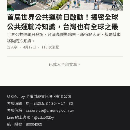
理財
3 分鐘閱讀
首屆世界公共運輸日啟動！揭密全球
公共運輸冷知識，台灣也有全球之最
世界公共運輸日登場，台灣高鐵準點率、新宿站人潮，都是城市
移動的冷知識。
沈以寧 · 4月17日 · 113 次瀏覽
已載入全部文章。
© CMoney 全曜財經資訊股份有限公司
客服時間：周一到周五 8：30 ～ 17：30
客服信箱：csservice@cmoney.com.tw
Line 線上客服：@zdx5025y
統一編號：80004909