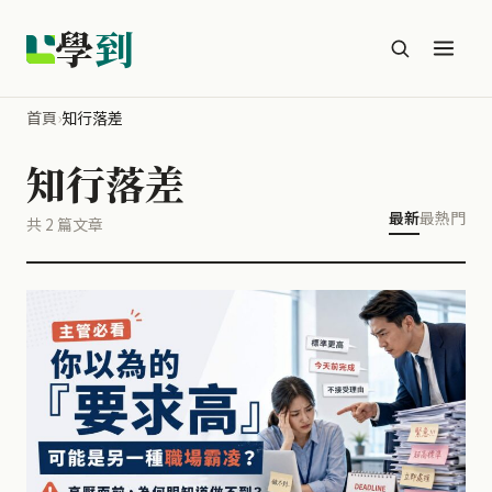
學
到
首頁
›
知行落差
知行落差
最新
最熱門
共 2 篇文章