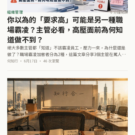
組織管理
6 分鐘閱讀
你以為的「要求高」可能是另一種職
場霸凌？主管必看，高壓面前為何知
道做不到？
絕大多數主管都「知道」不該霸凌員工，壓力一來，為什麼還是
做了？職場霸凌加害者分為2種，這篇文章分享3個主管在罵人前
自我檢核的問題
何知行 · 6月17日 · 46 次瀏覽