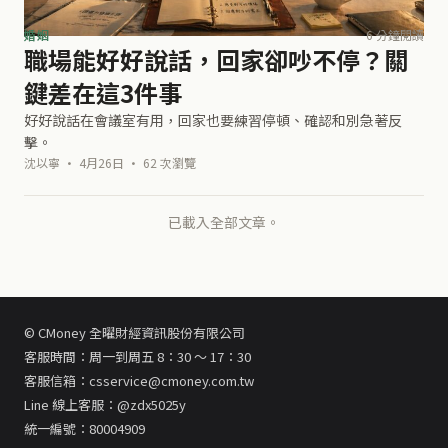
婚姻
6 分鐘閱讀
職場能好好說話，回家卻吵不停？關
鍵差在這3件事
好好說話在會議室有用，回家也要練習停頓、確認和別急著反
擊。
沈以寧 · 4月26日 · 62 次瀏覽
已載入全部文章。
© CMoney 全曜財經資訊股份有限公司
客服時間：周一到周五 8：30 ～ 17：30
客服信箱：csservice@cmoney.com.tw
Line 線上客服：@zdx5025y
統一編號：80004909