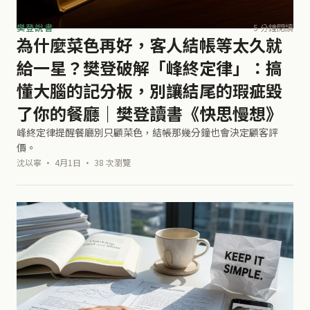
樊登說書
5 分鐘閱讀
為什麼菜色再好，客人結帳等太久就
給一星？樊登破解「峰終定律」：搞
懂大腦的記分板，別讓結尾的瑕疵毀
了你的餐廳｜樊登讀書《快思慢想》
峰終定律提醒餐廳別只顧菜色，結帳那幾分鐘也會決定顧客評
價。
沈以寧 · 4月1日 · 38 次瀏覽