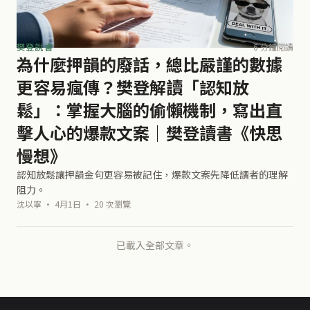
樊登說書
6 分鐘閱讀
為什麼押韻的廢話，總比嚴謹的數據
更容易瘋傳？樊登解讀「認知放
鬆」：掌握大腦的偷懶機制，寫出直
擊人心的爆款文案｜樊登讀書《快思
慢想》
認知放鬆讓押韻金句更容易被記住，爆款文案先降低讀者的理解
阻力。
沈以寧 · 4月1日 · 20 次瀏覽
已載入全部文章。