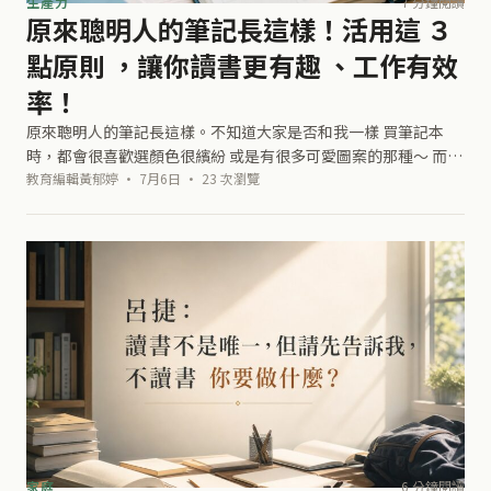
生產力
7 分鐘閱讀
原來聰明人的筆記長這樣！活用這 ３
點原則 ，讓你讀書更有趣 、工作有效
率！
原來聰明人的筆記長這樣。不知道大家是否和我一樣 買筆記本
時，都會很喜歡選顏色很繽紛 或是有很多可愛圖案的那種～ 而且
在做筆記的時候也喜歡讓它看起來： 字很多！ 一直換字的顏
教育編輯黃郁婷 · 7月6日 · 23 次瀏覽
色！！ 讓它維持很豐富的感覺
家庭
6 分鐘閱讀