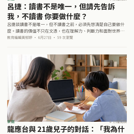
呂捷：讀書不是唯一，但請先告訴
我，不讀書 你要做什麼？
呂捷談讀書不是唯一，但不讀書之前，必須先想清楚自己要做什
麼。讀書的價值不只在文憑，也在理解力、判斷力和面對世界的
底氣。拿少數休學成功的人當理由前，更該問自己：離開讀書這
教育編輯黃郁婷 · 6月27日 · 59 次瀏覽
條路後，準備用什麼能力換來想要的
家庭
8 分鐘閱讀
龍應台與 21歲兒子的對話：「我為什