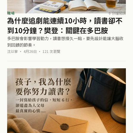
職場
6 分鐘閱讀
為什麼追劇能連續10小時，讀書卻不
到10分鐘？樊登：關鍵在多巴胺
多巴胺會影響學習動力，讀書想撐久一點，要先設計能讓大腦收
到回饋的節奏。
沈以寧 · 4月26日 · 121 次瀏覽