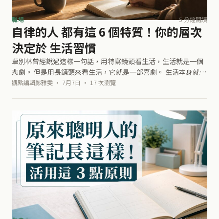
職場
5 分鐘閱讀
自律的人 都有這 6 個特質！你的層次
決定於 生活習慣
卓別林曾經說過這樣一句話，用特寫鏡頭看生活，生活就是一個
悲劇。 但是用長鏡頭來看生活，它就是一部喜劇。 生活本身就是
一面鏡子，你對它笑，它也會對你笑； 你對它哭，它也就會對你
觀點編輯鄭雅雯 · 7月7日 · 17 次瀏覽
哭，如果你對生活抱以懶散、