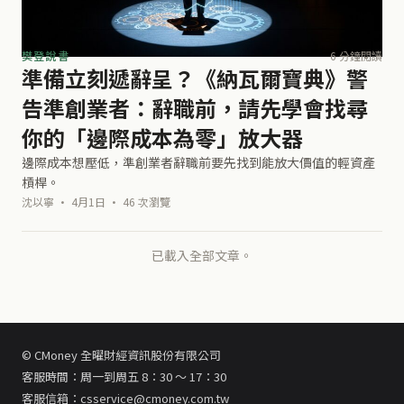
樊登說書
6 分鐘閱讀
準備立刻遞辭呈？《納瓦爾寶典》警
告準創業者：辭職前，請先學會找尋
你的「邊際成本為零」放大器
邊際成本想壓低，準創業者辭職前要先找到能放大價值的輕資產
槓桿。
沈以寧 · 4月1日 · 46 次瀏覽
已載入全部文章。
© CMoney 全曜財經資訊股份有限公司
客服時間：周一到周五 8：30 ～ 17：30
客服信箱：csservice@cmoney.com.tw