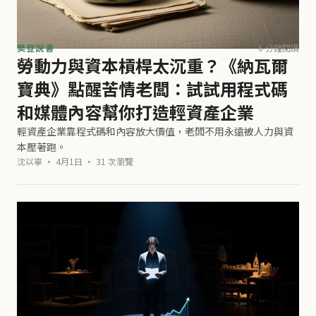
樊登說書
6 分鐘閱讀
勞動力與資本槓桿太沉重？《納瓦爾
寶典》點醒苦情老闆：試試用程式碼
和媒體內容幫你打造輕資產企業
輕資產企業靠程式碼和內容放大價值，老闆不用永遠被人力與資
本壓著跑。
沈以寧 · 4月1日 · 31 次瀏覽