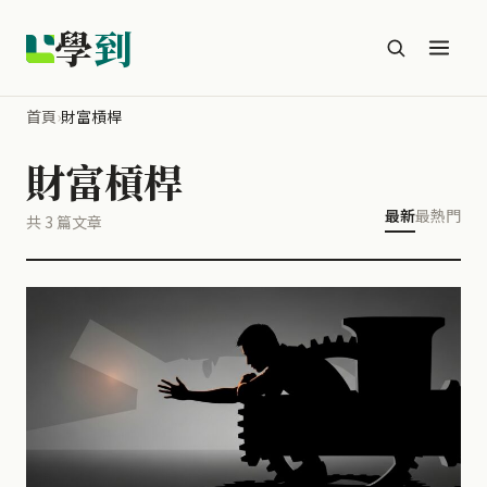
學
到
首頁
›
財富槓桿
財富槓桿
最新
最熱門
共 3 篇文章