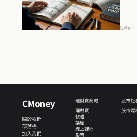
沈以寧 · 
CMoney
理財寶商城
股市社
理財寶
股市爆
軟體
關於我們
講座
部落格
線上課程
加入我們
影音