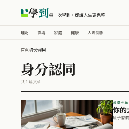
學
到
每一次學到，都讓人生更完整
理財
職場
家庭
健康
人際關係
首頁
›
身分認同
身分認同
共 1 篇文章
書摘推薦
你的
原子習慣