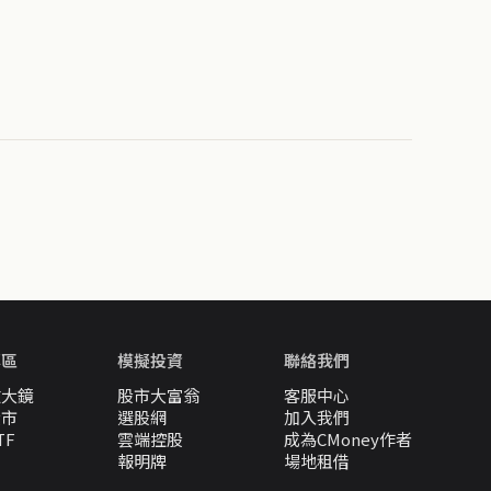
專區
模擬投資
聯絡我們
放大鏡
股市大富翁
客服中心
股市
選股網
加入我們
TF
雲端控股
成為CMoney作者
報明牌
場地租借