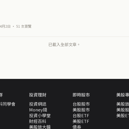
4月2日 · 51 次瀏覽
已載入全部文章。
群
投資理財
即時股市
美股
料同學會
投資網誌
台股股市
美股
Money錢
美股股市
美股
投資小學堂
台股ETF
美股E
財經百科
美股ETF
美股放大鏡
債券