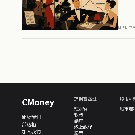
Mr.PM 
CMoney
理財寶商城
股市社
理財寶
股市爆
軟體
關於我們
講座
部落格
線上課程
加入我們
影音