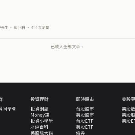
下午先生 · 6月4日 · 414 次瀏覽
已載入全部文章。
群
投資理財
即時股市
美股
料同學會
投資網誌
台股股市
美股
Money錢
美股股市
美股
投資小學堂
台股ETF
美股E
財經百科
美股ETF
美股放大鏡
債券