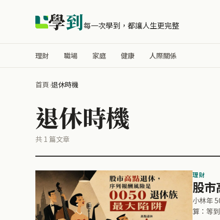
學
到
每一次學到，都讓人生更完整
理財
職場
家庭
健康
人際關係
首頁
›
退休時機
退休時機
共 1 篇文章
理財
股市
小林年 
算：等到