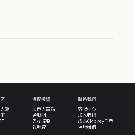
專區
模擬投資
聯絡我們
放大鏡
股市大富翁
客服中心
股市
選股網
加入我們
TF
雲端控股
成為CMoney作者
報明牌
場地租借