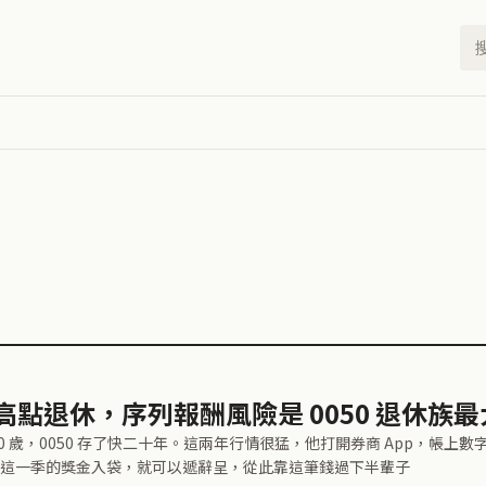
高點退休，序列報酬風險是 0050 退休族
50 歲，0050 存了快二十年。這兩年行情很猛，他打開券商 App，
這一季的獎金入袋，就可以遞辭呈，從此靠這筆錢過下半輩子