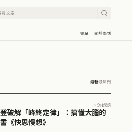
書單
關於學到
最新
最熱門
5 分鐘閱讀
登破解「峰終定律」：搞懂大腦的
書《快思慢想》