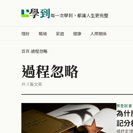
學
到
每一次學到，都讓人生更完整
理財
職場
家庭
健康
人際關係
首頁
›
過程忽略
過程忽略
共 3 篇文章
樊登說書
為什
記分
峰終定律