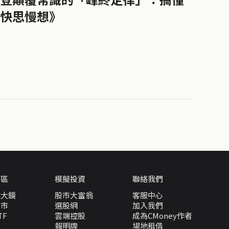
快思慢想》
專區
模擬投資
聯絡我們
放大鏡
股市大富翁
客服中心
股市
選股網
加入我們
TF
雲端控股
成為CMoney作者
報明牌
場地租借