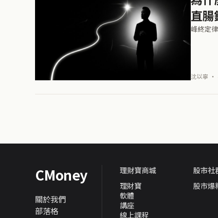
直腸
峰終定律
沈以寧 · 
CMoney
理財寶商城
股市社
理財寶
股市爆
軟體
關於我們
講座
部落格
線上課程