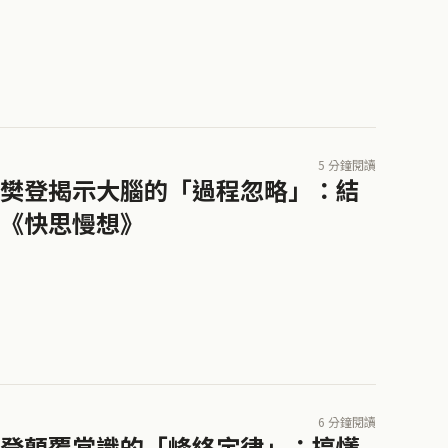
5 分鐘閱讀
樊登揭示大腦的「過程忽略」：結
《快思慢想》
6 分鐘閱讀
登顛覆常識的「峰終定律」：搞懂