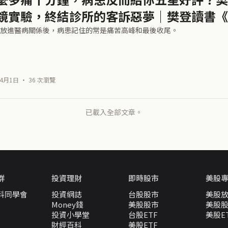
鏡實驗，終結診所的客訴惡夢｜樊登讀書《
放進醫病關係後，病患記住的常是痛苦高峰和最後收尾。
4月1日 · 36 次瀏覽
已載入全部文章。
群
投資理財
即時股市
美股
料同學會
投資網誌
台股股市
美股
Money錢
美股股市
美股
投資小學堂
台股ETF
美股E
財經百科
美股ETF