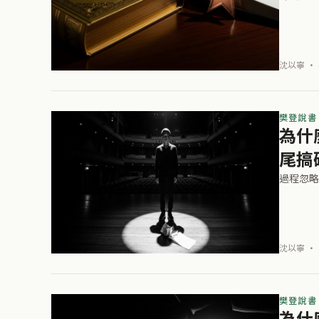
沈以寧 · 
樊登說書
為什
尾搞
過程忽略
沈以寧 · 
樊登說書
為什