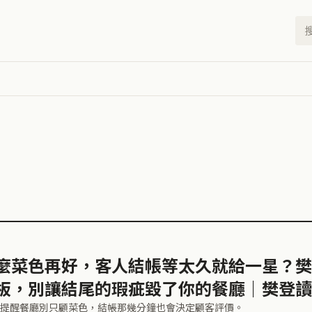
麼菜色再好，客人結帳等太久就給一星？樊
板，別讓結尾的瑕疵毀了你的餐廳｜樊登讀
提醒餐廳別只顧菜色，結帳那幾分鐘也會決定顧客評價。