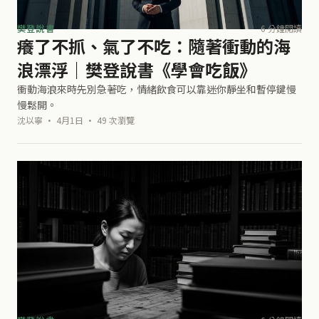
樊登說書
6 分鐘閱讀
癢了不抓、氣了不吃：隨著衝動的海
浪漂浮｜樊登說書《學會吃飯》
衝動海浪來時先別急著吃，情緒飲食可以靠迷你靜坐和暫停鍵慢
慢鬆開。
沈以寧 · 4月1日 · 49 次瀏覽