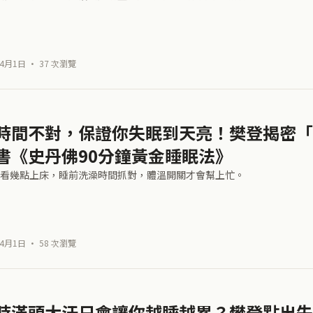
4月1日 · 37 次瀏覽
時間不對，保證你失眠到天亮！樊登揭密「
書《史丹佛90分鐘黃金睡眠法》
看幾點上床，睡前洗澡時間抓對，體溫開關才會幫上忙。
4月1日 · 58 次瀏覽
時滿頭大汗只會讓你越睡越累？樊登點出失