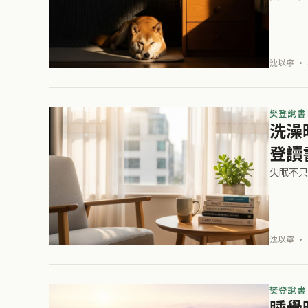
沈以寧 · 
樊登說書
洗澡
登讀
失眠不只
沈以寧 · 
樊登說書
睡覺