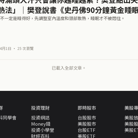
熱法」｜樊登說書《史丹佛90分鐘黃金睡
不一定是睡得好，先調整室內溫度和頭部散熱，睡眠才不被悶住。
4月1日 · 25 次瀏覽
已載入全部文章。
群
投資理財
即時股市
美股
料同學會
投資網誌
台股股市
美股
Money錢
美股股市
美股
投資小學堂
台股ETF
美股E
財經百科
美股ETF