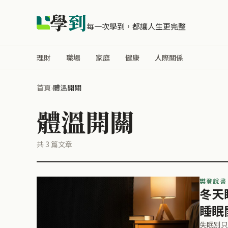
學
到
每一次學到，都讓人生更完整
理財
職場
家庭
健康
人際關係
首頁
›
體溫開關
體溫開關
共 3 篇文章
樊登說書
冬天
睡眠
失眠別只