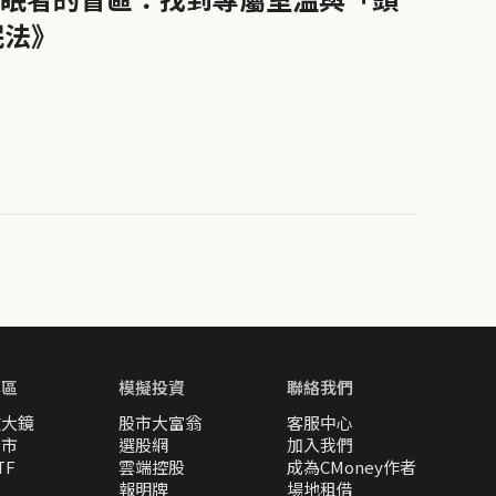
眠法》
專區
模擬投資
聯絡我們
放大鏡
股市大富翁
客服中心
股市
選股網
加入我們
TF
雲端控股
成為CMoney作者
報明牌
場地租借