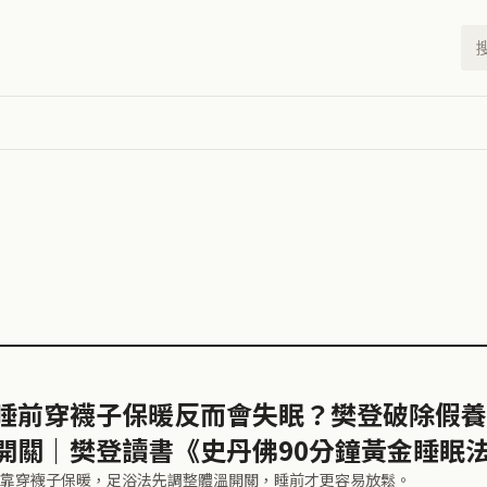
睡前穿襪子保暖反而會失眠？樊登破除假養
開關｜樊登讀書《史丹佛90分鐘黃金睡眠
靠穿襪子保暖，足浴法先調整體溫開關，睡前才更容易放鬆。