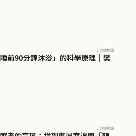
5 分鐘閱讀
睡前90分鐘沐浴」的科學原理｜樊
5 分鐘閱讀
眠者的盲區：找到專屬室溫與「頭