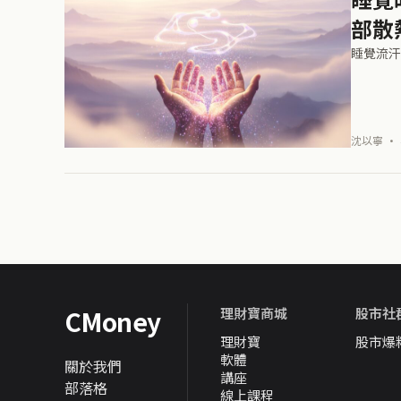
部散
睡覺流汗
沈以寧 · 
CMoney
理財寶商城
股市社
理財寶
股市爆
軟體
關於我們
講座
部落格
線上課程