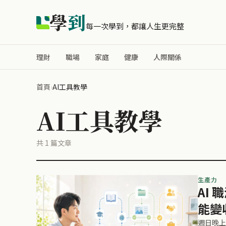
學
到
每一次學到，都讓人生更完整
理財
職場
家庭
健康
人際關係
首頁
›
AI工具教學
AI工具教學
共 1 篇文章
生產力
AI
能變
週日晚上