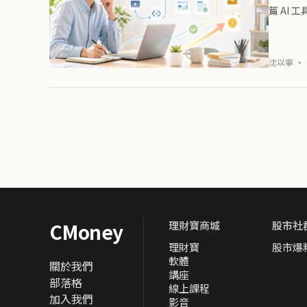
篇 AI
沈以寧 · 
CMoney
理財寶商城
股市社
理財寶
股市爆
軟體
關於我們
講座
部落格
線上課程
加入我們
影音