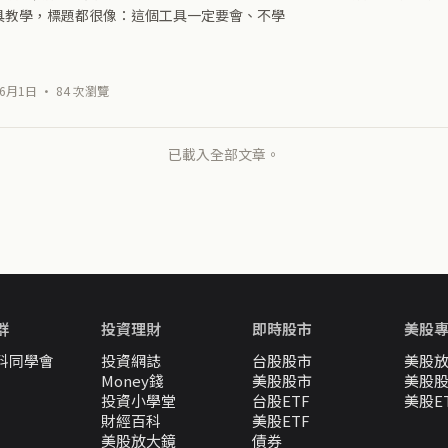
 工具教學，標題都很像：這個工具一定要會、不學
6月1日 · 84 次瀏覽
已載入全部文章。
群
投資理財
即時股市
美股
料同學會
投資網誌
台股股市
美股
Money錢
美股股市
美股
投資小學堂
台股ETF
美股E
財經百科
美股ETF
美股放大鏡
債券