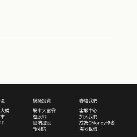
專區
模擬投資
聯絡我們
放大鏡
股市大富翁
客服中心
股市
選股網
加入我們
TF
雲端控股
成為CMoney作者
報明牌
場地租借