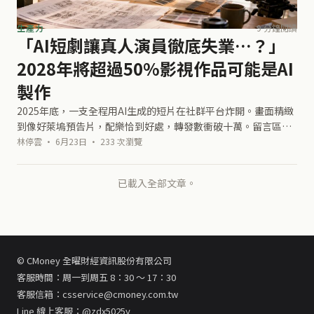
生產力
9 分鐘閱讀
「AI短劇讓真人演員徹底失業…？」
2028年將超過50%影視作品可能是AI
製作
2025年底，一支全程用AI生成的短片在社群平台炸開。畫面精緻
到像好萊塢預告片，配樂恰到好處，轉發數衝破十萬。留言區的
反應很一致：「AI要取代導演了」「編劇可以下班了」「電影產
林停雲 · 6月23日 · 233 次瀏覽
業完蛋了」。你可能也看過
已載入全部文章。
© CMoney 全曜財經資訊股份有限公司
客服時間：周一到周五 8：30 ～ 17：30
客服信箱：csservice@cmoney.com.tw
Line 線上客服：@zdx5025y