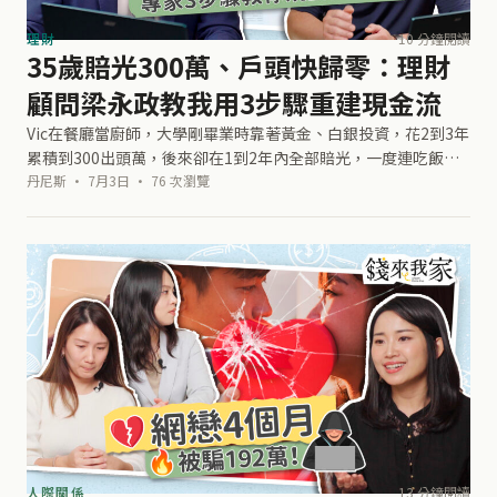
理財
10 分鐘閱讀
35歲賠光300萬、戶頭快歸零：理財
顧問梁永政教我用3步驟重建現金流
Vic在餐廳當廚師，大學剛畢業時靠著黃金、白銀投資，花2到3年
累積到300出頭萬，後來卻在1到2年內全部賠光，一度連吃飯、
汽車加油都沒錢。他帶著這份慘痛經驗去《錢來我家》做素人財
丹尼斯 · 7月3日 · 76 次瀏覽
務健檢，理財規劃顧問梁
人際關係
13 分鐘閱讀