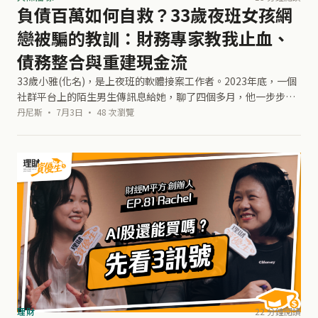
負債百萬如何自救？33歲夜班女孩網
戀被騙的教訓：財務專家教我止血、
債務整合與重建現金流
33歲小雅(化名)，是上夜班的軟體接案工作者。2023年底，一個
社群平台上的陌生男生傳訊息給她，聊了四個多月，他一步步把
小雅誘導去貸信貸、車貸投資加密貨幣，最後害小雅揹了一百多
丹尼斯 · 7月3日 · 48 次瀏覽
萬的債，每個月光還款就吃
理財
22 分鐘閱讀