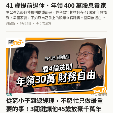
41 歲提前退休、年領 400 萬股息養家
軍公教的終身俸被叫做鐵飯碗，算利教官楊禮軒在 41 歲那年領悟
到，靠國家養，不如靠自己手上的股票來得踏實。當同僚還在擔
心年金改革跟通膨，他的股息收入已經能支應全家生活，於是他
丹尼斯 · 6月29日 · 440 次瀏覽
轉身當全職爸爸，到 202
理財
24 分鐘閱讀
從窮小子到總經理，不窮忙只做最重
要的事！3關鍵讓他45歲放棄千萬年