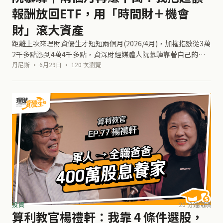
報酬放回ETF，用「時間財＋機會
財」滾大資產
距離上次來理財資優生才短短兩個月(2026/4月)，加權指數從3萬
2千多點漲到4萬4千多點，資深財經媒體人阮慕驊靠著自己的獲
利加速系統，至少又賺進了1千萬元。他的核心做法是兩個引擎一
丹尼斯 · 6月29日 · 120 次瀏覽
起轉：一個是定期定
投資
20 分鐘閱讀
算利教官楊禮軒：我靠 4 條件選股，