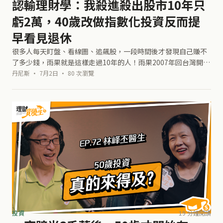
認輸理財學：我殺進殺出股市10年只
虧2萬，40歲改做指數化投資反而提
早看見退休
很多人每天盯盤、看線圖、追飆股，一段時間後才發現自己賺不
了多少錢，雨果就是這樣走過10年的人！雨果2007年回台灣開始
進股市，隔年就碰上金融海嘯，殺進殺出整整10年，把已實現損
丹尼斯 · 7月2日 · 80 次瀏覽
益用Excel一年一年加
投資
19 分鐘閱讀