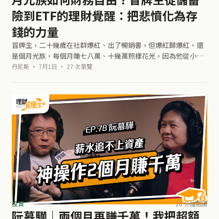
險到ETF的理財覺醒：把悲憤化為存
錢的力量
冒牌生，二十幾歲在社群爆紅、出了暢銷書，但爆紅歸爆紅，還
是個月光族，每個月賺七八萬、十幾萬照樣花光，因為他從小就
覺得「錢會變成你喜歡的樣子」。31歲那年，一場打玻尿酸隆鼻
丹尼斯 · 7月1日 · 27 次瀏覽
的醫療意外，讓玻尿酸跑進血管堵
投資
26 分鐘閱讀
阮慕驊｜兩個月再賺千萬！我把超額