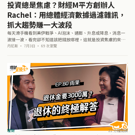
投資總是焦慮？財經M平方創辦人
Rachel：用總體經濟數據過濾雜訊，
抓大趨勢賺一大波段
每天滑手機看到美伊戰爭、AI泡沫、通膨、升息或降息，消息一
波接一波，看完卻不知道該把錢放哪裡，這就是投資焦慮的來
源，往往是因為資訊太多、太雜。本集【理財資優生】專訪來
丹尼斯 · 7月3日 · 69 次瀏覽
賓：財經M平方的創辦人Rachel
理財
22 分鐘閱讀