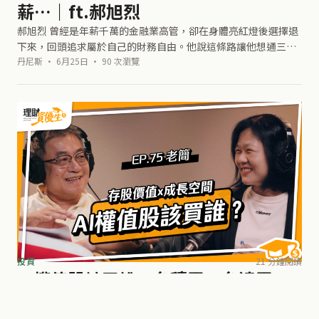
薪…｜ft.郝旭烈
郝旭烈 曾經是年薪千萬的金融業高管，卻在身體亮紅燈後選擇退
下來，回頭追求屬於自己的財務自由。他說這條路讓他想通三件
事：賺錢從來不會累積財富、會存錢才會、真正的成功不是只有
丹尼斯 · 6月25日 · 90 次瀏覽
錢這一個輪子。人生像一輛跑車，
投資
21 分鐘閱讀
AI權值股該買誰？台積電、台達電、
聯發科別只看股價，這2點才是關鍵｜