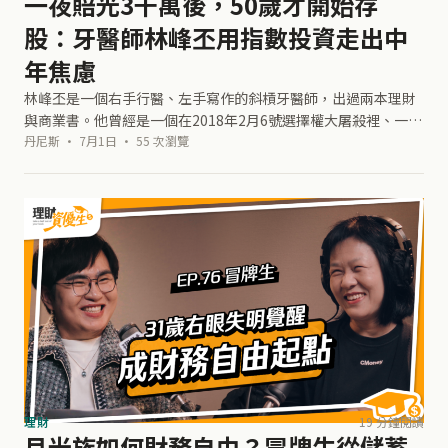
一夜賠光3千萬後，50歲才開始存
股：牙醫師林峰丕用指數投資走出中
年焦慮
林峰丕是一個右手行醫、左手寫作的斜槓牙醫師，出過兩本理財
與商業書。他曾經是一個在2018年2月6號選擇權大屠殺裡、一夜
賠光還倒賠3千萬的大韭菜。後來受到作家吳淡如的啟發，在50
丹尼斯 · 7月1日 · 55 次瀏覽
歲之後才開始做指數化投資
理財
19 分鐘閱讀
月光族如何財務自由？冒牌生從儲蓄