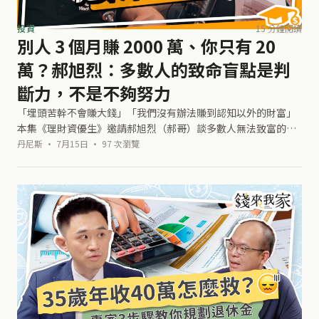
投資
15 分鐘閱讀
別人 3 個月賺 2000 萬、你只有 20
萬？郝旭烈：多數人的致命盲點是判
斷力，不是不夠努力
「埋頭苦幹不會賺大錢」「我們沒有辦法賺到認知以外的財富」
本集《理財資優生》邀請郝旭烈（郝哥）談多數人無法致富的盲
點：資訊越多越焦慮、想賺快錢卻賠掉本金、知道卻做不到。本
丹尼斯 · 7月15日 · 97 次瀏覽
文是訪談整理的上篇，聚焦投資判斷