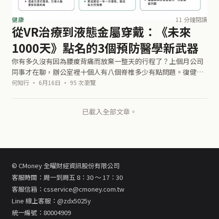
健康
11 分鐘閱讀
從VR治療到液態金屬穿戴：《未來
1000天》點名的3個預防醫學新武器
你有多久沒有因為腰痠背痛而放棄一整天的行程了？上個月公司
同事才在聊，辦公室裡十個人有八個脊椎多少有點問題。復健科
掛號等三週，終於見到醫生，看診五分鐘，拿了一張復健單，回
何知行 · 6月16日 · 95 次瀏覽
家自己做操。做了兩天，忘了。三個
已載入全部文章。
© CMoney 全曜財經資訊股份有限公司
客服時間：周一到周五 8：30 ～ 17：30
客服信箱：csservice@cmoney.com.tw
Line 線上客服：@zdx5025y
統一編號：80004909