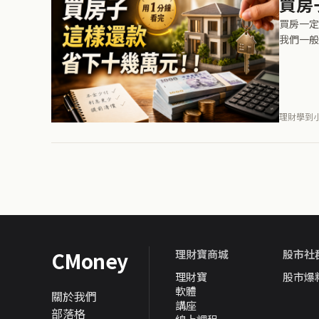
買房
買房一定
我們一般
理財學到小編
CMoney
理財寶商城
股市社
理財寶
股市爆
軟體
關於我們
講座
部落格