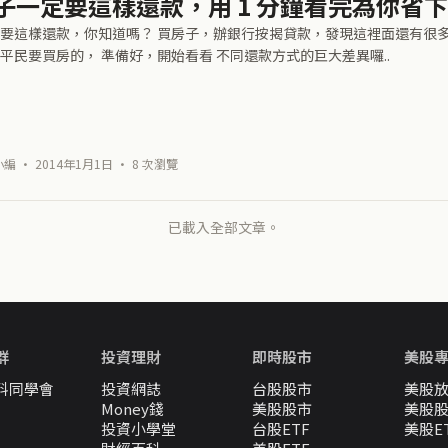
子一定要這樣還款，用 1 分鐘看完為你省
要這樣還款，你知道嗎？ 買房子，辦銀行按揭貸款，發現這裡面還有很多
平民要買房的， 準備好，開始看看 不同還款方式的巨大差異囉..
 · 2014年1月1日 · 8 次瀏覽
已載入全部文章。
群
投資理財
即時股市
美股
料同學會
投資網誌
台股股市
美股
Money錢
美股股市
美股
投資小學堂
台股ETF
美股E