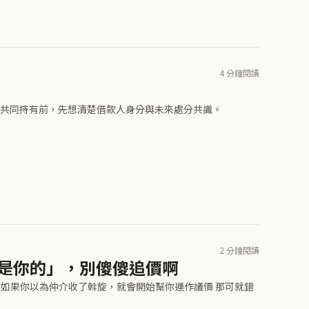
4 分鐘閱讀
共同持有前，先想清楚借款人身分與未來處分共識。
2 分鐘閱讀
經是你的」，別傻傻追價啊
..如果你以為仲介收了斡旋，就會開始幫你運作議價 那可就錯