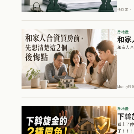
沈以寧 · 
房地產
和家
和家人合
Money錢
房地產
下斡
看上了仲
了！！！