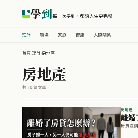
學
到
每一次學到，都讓人生更完整
理財
職場
家庭
健康
人際關係
首頁
›
理財
›
房地產
房地產
共 10 篇文章
房地產
離婚
房貸遇到