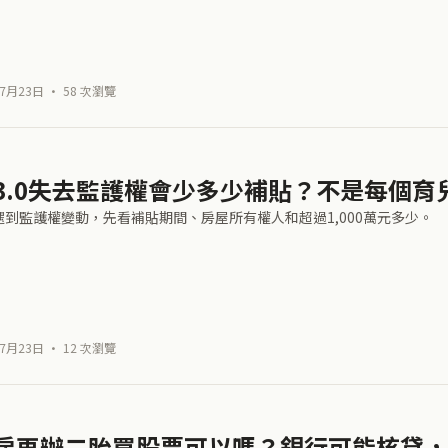
7月23日 · 58 次瀏覽
3.0失去監護權會少多少補貼？不是每個育兒
0遇到監護權變動，先看補貼期間、房屋所有權人和超過1,000萬元多少。
7月23日 · 12 次瀏覽
房再辦二胎買股票可以嗎？銀行可能核貸，