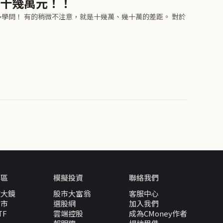
下十幾萬元！！
學問！ 有的稍微不注意，就是十幾萬、幾十萬的差距。 對於
專區
模擬投資
聯絡我們
放大鏡
股市大富翁
客服中心
股市
選股網
加入我們
TF
雲端控股
成為CMoney作者