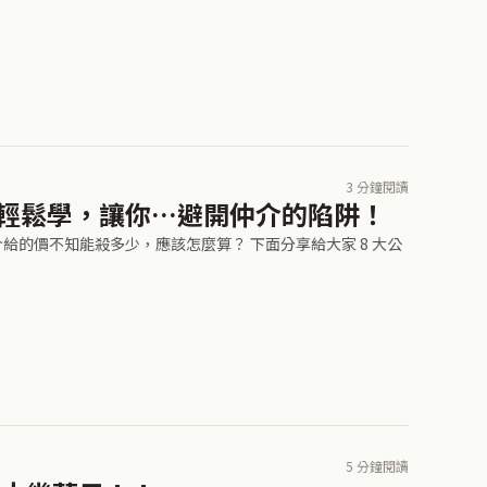
3 分鐘閱讀
式輕鬆學，讓你…避開仲介的陷阱！
的價不知能殺多少，應該怎麼算？ 下面分享給大家 8 大公
5 分鐘閱讀