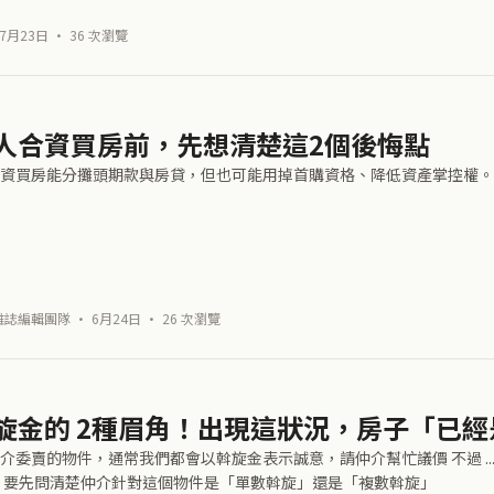
7月23日 · 36 次瀏覽
人合資買房前，先想清楚這2個後悔點
資買房能分攤頭期款與房貸，但也可能用掉首購資格、降低資產掌控權。
雜誌編輯團隊 · 6月24日 · 26 次瀏覽
旋金的 2種眉角！出現這狀況，房子「已
介委賣的物件，通常我們都會以斡旋金表示誠意，請仲介幫忙議價 不過 .
 要先問清楚仲介針對這個物件是「單數斡旋」還是「複數斡旋」