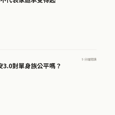
9 分鐘閱讀
安3.0對單身族公平嗎？