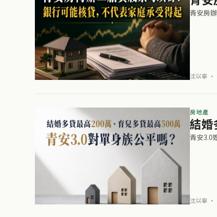
青安房辦
沈以寧 · 
房地產
結婚
青安3.
沈以寧 · 