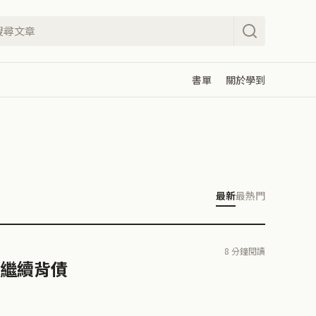
書單
關於學到
最新
最熱門
8 分鐘閱讀
繼續背債