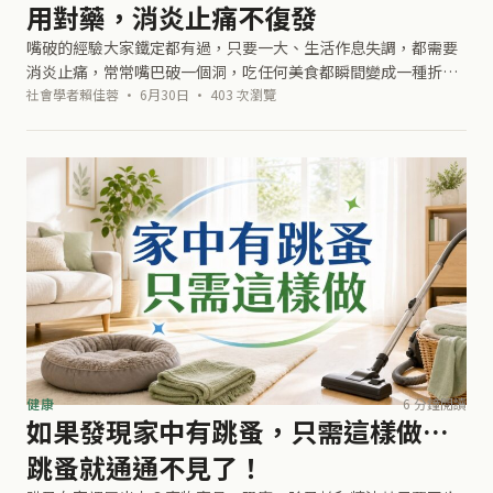
用對藥，消炎止痛不復發
嘴破的經驗大家鐵定都有過，只要一大、生活作息失調，都需要
消炎止痛，常常嘴巴破一個洞，吃任何美食都瞬間變成一種折
磨。此時，你會怎麼做呢？拿鹽巴塗抹？擦蜂膠？還是用口內
社會學者賴佳蓉 · 6月30日 · 403 次瀏覽
膏、西瓜霜、廣東苜藥粉呢…相信上述方
健康
6 分鐘閱讀
如果發現家中有跳蚤，只需這樣做…
跳蚤就通通不見了！