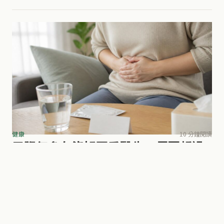
健康
10 分鐘閱讀
胃脹氣多久沒好要看醫生？反覆超過
兩週，別僥倖只靠胃藥
台中大甲68歲的張先生，近半年常在吃完東西後覺得胃脹、消化
不良。他一直以為是胃食道逆流或胃潰瘍又犯了，直到不舒服始
終沒有改善，才到光田綜合醫院大甲院區就醫。 報導指出，胃鏡
王 啟珣 · 7月31日 · 32 次瀏覽
切片確認胃癌後，後續分期評估