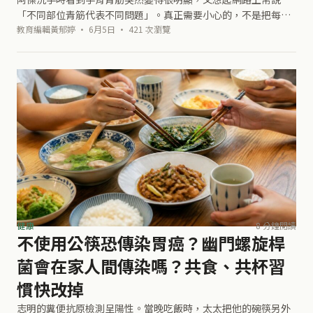
「不同部位青筋代表不同問題」。真正需要小心的，不是把每一
條青筋都當成病名，而是分清楚：哪些只是皮下靜脈被看見，哪
教育編輯黃郁婷 · 6月5日 · 421 次瀏覽
些是靜脈曲張或循環警訊。 本文將讓
健康
8 分鐘閱讀
不使用公筷恐傳染胃癌？幽門螺旋桿
菌會在家人間傳染嗎？共食、共杯習
慣快改掉
志明的糞便抗原檢測呈陽性。當晚吃飯時，太太把他的碗筷另外