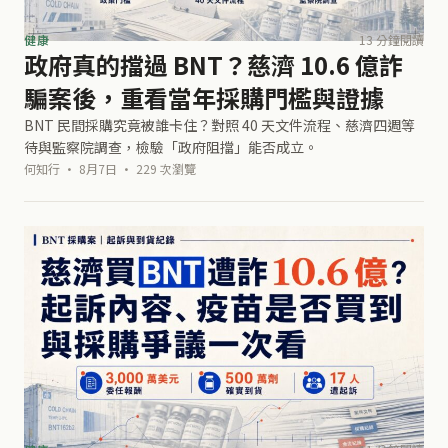
健康
13 分鐘閱讀
政府真的擋過 BNT？慈濟 10.6 億詐
騙案後，重看當年採購門檻與證據
BNT 民間採購究竟被誰卡住？對照 40 天文件流程、慈濟四週等
待與監察院調查，檢驗「政府阻擋」能否成立。
何知行 · 8月7日 · 229 次瀏覽