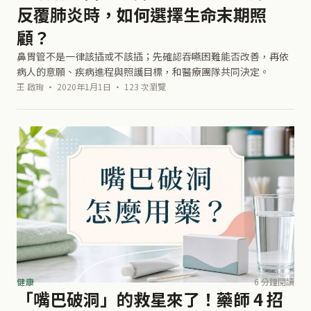
反覆肺炎時，如何選擇生命末期照
顧？
鼻胃管不是一律該插或不該插；先確認吞嚥困難能否改善，再依
病人的意願、疾病進程與照護目標，和醫療團隊共同決定。
王 啟珣 · 2020年1月1日 · 123 次瀏覽
健康
6 分鐘閱讀
「嘴巴破洞」的救星來了！藥師 4 招