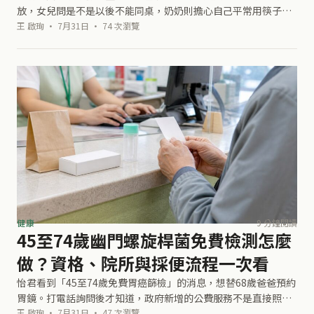
放，女兒問是不是以後不能同桌，奶奶則擔心自己平常用筷子夾
菜給孫子，會不會就是「傳染源」。一張檢驗單，忽然讓整桌人
王 啟珣 · 7月31日 · 74 次瀏覽
都不知道該怎麼吃飯。 幽門螺旋桿
健康
9 分鐘閱讀
45至74歲幽門螺旋桿菌免費檢測怎麼
做？資格、院所與採便流程一次看
怡君看到「45至74歲免費胃癌篩檢」的消息，想替68歲爸爸預約
胃鏡。打電話詢問後才知道，政府新增的公費服務不是直接照胃
鏡，而是先領取專用採便管，在家採集糞便，再送回院所檢測幽
王 啟珣 · 7月31日 · 47 次瀏覽