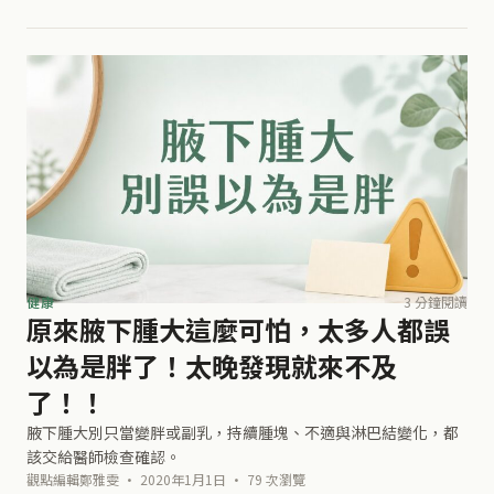
排尿， 你通過尿液就能辨別
健康
3 分鐘閱讀
原來腋下腫大這麼可怕，太多人都誤
以為是胖了！太晚發現就來不及
了！！
腋下腫大別只當變胖或副乳，持續腫塊、不適與淋巴結變化，都
該交給醫師檢查確認。
觀點編輯鄭雅雯 · 2020年1月1日 · 79 次瀏覽