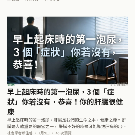
門螺旋桿菌抗原。 知道要採
健康
3 分鐘閱讀
早上起床時的第一泡尿，3 個「症
狀」你若沒有，恭喜！你的肝臟很健
康
早上起床時的第一泡尿。肝臟是我們的生命之本，健康之源。 肝
臟是人體重要的器官之一， 肝臟不好的時候可能導致肝病的出
現， 男人肝好不怕累，女人肝好不愛老。 睡醒首件事就是上廁所
社會學者賴佳蓉 · 7月9日 · 45 次瀏覽