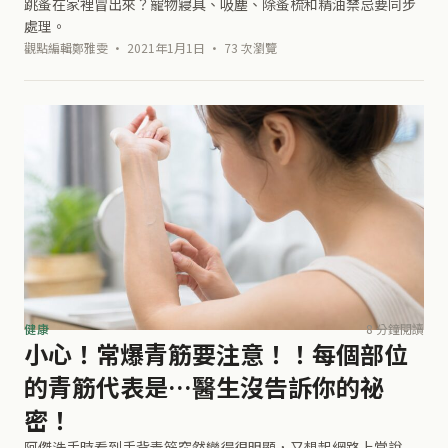
跳蚤在家裡冒出來？寵物寢具、吸塵、除蚤梳和精油禁忌要同步
處理。
觀點編輯鄭雅雯 · 2021年1月1日 · 73 次瀏覽
健康
8 分鐘閱讀
小心！常爆青筋要注意！！每個部位
的青筋代表是…醫生沒告訴你的祕
密！
阿傑洗手時看到手背青筋突然變得很明顯，又想起網路上常說