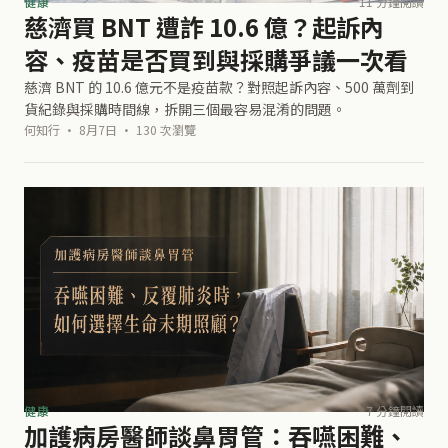
健康
11 分鐘閱讀
慈濟買 BNT 遭詐 10.6 億？起訴內
容、疫苗是否買到與採購爭議一次看
慈濟 BNT 的 10.6 億元不是疫苗款？對照起訴內容、500 萬劑到
貨紀錄與採購時間線，拆開三個最容易混淆的問題。
何知行 · 8月7日 · 130 次瀏覽
健康
7 分鐘閱讀
加護病房醫師談鼻胃管：吞嚥困難、