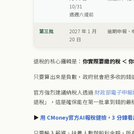
10/31
遇週六提前
第三批
2027 年 1 月
逾期申報、
20 日
退稅的核心邏輯是：
你實際要繳的稅 ＜ 
只要算出來是負數，政府就會把多收的錢
官方強烈建議納稅人透過
財政部電子申報
退稅」，這是確保能在第一批拿到錢的最
▶
用 CMoney官方AI報稅健檢，3 分
只要輸入薪資、扶養人數與股利金額，所