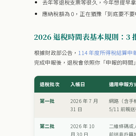
去年等退稅支票等很久，今年想提早
應納稅額為 0，正在猶豫「到底要不要
2026 退稅時間表基本規則：3
根據財政部公告，
114 年度所得稅結算申報期間
完成申報後，退稅會依照你「申報的時間
退稅批次
入帳日
適用申報方
第一批
2026 年 7 月
網路（含手
31 日
5/11 前
第二批
2026 年 10
二維條碼或人工
月 30 日
前送非戶籍