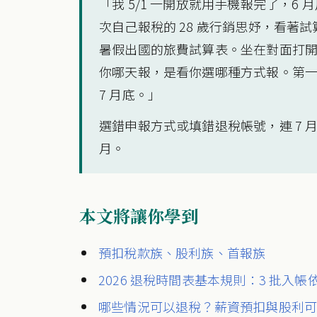
「我 5/1 一開放就用手機報完了，
次自己報稅的 28 歲行銷思妤，看著試
暑假出國的旅費試算表。坐在對面打
你哪天報，是看你選哪種方式報。第一批入帳
7 月底。」
選錯申報方式或填錯退稅帳號，連 7 月
月。
本文將讓你學到
預扣稅款族、股利族、首報族
2026 退稅時間表基本規則：3 批入
哪些情況可以退稅？薪資預扣與股利