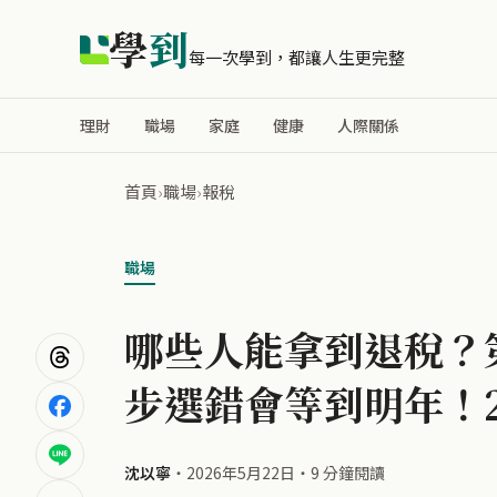
學
到
每一次學到，都讓人生更完整
理財
職場
家庭
健康
人際關係
首頁
›
職場
›
報稅
職場
哪些人能拿到退稅？第
步選錯會等到明年！2
沈以寧
・
2026年5月22日
・
9 分鐘閱讀