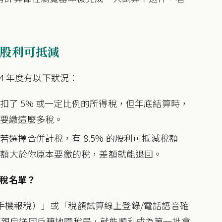
股利可抵減
4 年度有以下狀況：
扣了 5% 或一定比例的所得稅，但年底結算時，
需要繳這麼多稅。
選擇合併計稅，有 8.5% 的股利可抵減稅額
減金額大於你原本要繳的稅，差額就能退回。
）退稅名單？
（含手機報稅）」或「稅額試算線上登錄/電話語音確
額試算親自送回戶籍地國稅局，就能順利成為第一批拿