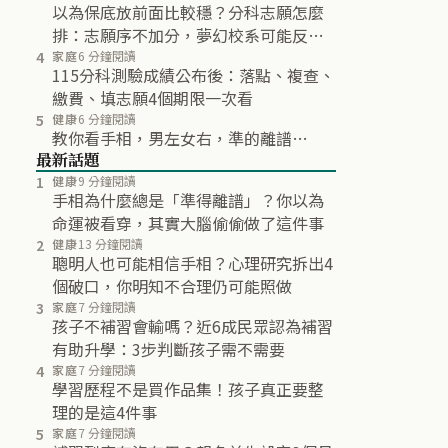
以為保底放前面比較穩？分科志願怎麼
排：志願序不加分，夢幻校系可能反而
不再分發
4
家庭
6 分鐘閱讀
115分科測驗成績公布後：落點、複查、
繳費、填志願4個期限一次看
5
健康
6 分鐘閱讀
教你看手相，男左女右，準的離譜…
最新話題
1
健康
9 分鐘閱讀
手相為什麼總是「準得離譜」？你以為
命運被看穿，其實大腦偷偷做了這件事
2
健康
13 分鐘閱讀
聰明人也可能相信手相？心理研究拆出4
個破口，你明知不合理仍可能照做
3
家庭
7 分鐘閱讀
孩子不補習會輸嗎？近6成民眾認為補習
有助升學：3步判斷孩子需不需要
4
家庭
7 分鐘閱讀
學習歷程不是買作品集！孩子真正要整
理的是這4件事
5
家庭
7 分鐘閱讀