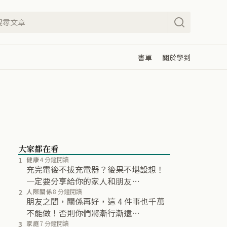
書單
關於學到
大家都在看
1
健康
4 分鐘閱讀
充完電後不拔充電器？後果不堪設想！
一定要分享給你的家人和朋友…
2
人際關係
8 分鐘閱讀
朋友之間，關係再好，這 4 件事也千萬
不能做！否則你們將漸行漸遠…
3
家庭
7 分鐘閱讀