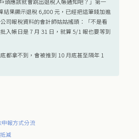
6 月戶頭應該就會跳出退稅入帳通知吧？」第一
算結果顯示退稅 6,800 元，已經把這筆錢加進
開公司報稅資料的會計師姑姑搖頭：「不是看
日是 7 月 31 日，就算 5/1 報也要等到
底都拿不到，會被推到 10 月底甚至隔年 1
帳依申報方式分流
可抵減