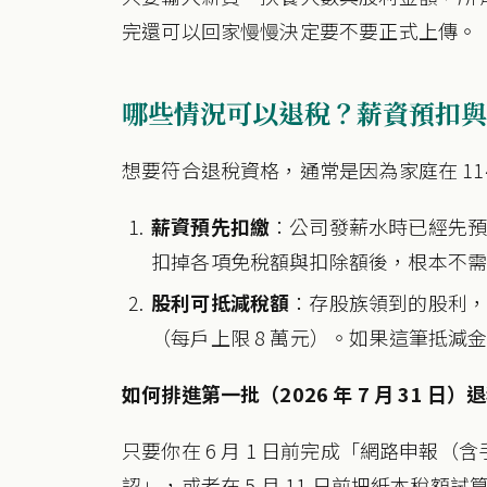
完還可以回家慢慢決定要不要正式上傳。
哪些情況可以退稅？薪資預扣與
想要符合退稅資格，通常是因為家庭在 11
薪資預先扣繳
：公司發薪水時已經先預
扣掉各項免稅額與扣除額後，根本不
股利可抵減稅額
：存股族領到的股利，若
（每戶上限 8 萬元）。如果這筆抵
如何排進第一批（2026 年 7 月 31 日
只要你在 6 月 1 日前完成「網路申報
認」，或者在 5 月 11 日前把紙本稅