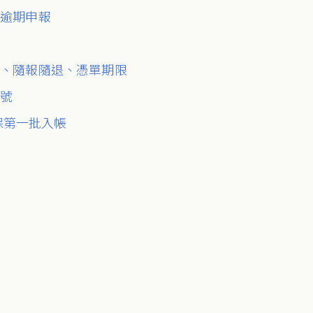
、逾期申報
思、隨報隨退、憑單期限
帳號
確保第一批入帳
人