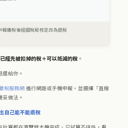
申報繳稅後經國稅局核定改為退稅
你已經先被扣掉的稅＋可以抵減的稅
。
退還給你。
繳稅服務網
進行網路或手機申報，並選擇「直撥
穩妥做法。
鐘看出自己能不能退稅
有計算都在瀏覽器本機完成、只試算不送件，看