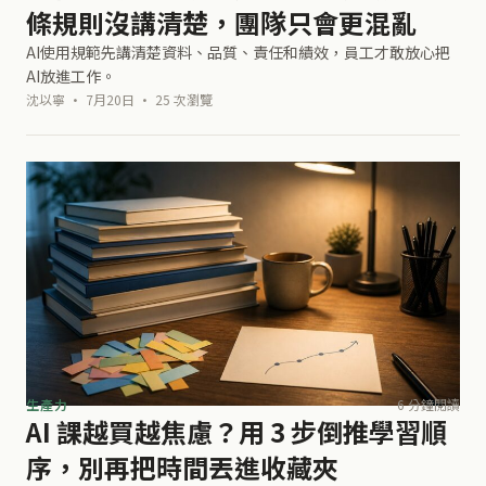
條規則沒講清楚，團隊只會更混亂
AI使用規範先講清楚資料、品質、責任和績效，員工才敢放心把
AI放進工作。
沈以寧 · 7月20日 · 25 次瀏覽
生產力
6 分鐘閱讀
AI 課越買越焦慮？用 3 步倒推學習順
序，別再把時間丟進收藏夾