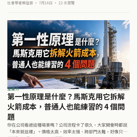
獄， 成功的銷售讓你上天堂， 趕快來體驗看看吧... 常見的 錯誤
社會學者賴佳蓉 · 7月16日 · 22 次瀏覽
銷售用語 其
生產力
12 分鐘閱讀
第一性原理是什麼？馬斯克用它拆解
火箭成本，普通人也能練習的 4 個問
題
你在公司看過這種場景嗎？公司流程卡了很久，大家開會時都說
「本來就這樣」。價格太高、效率太慢、跨部門太難，好像只要