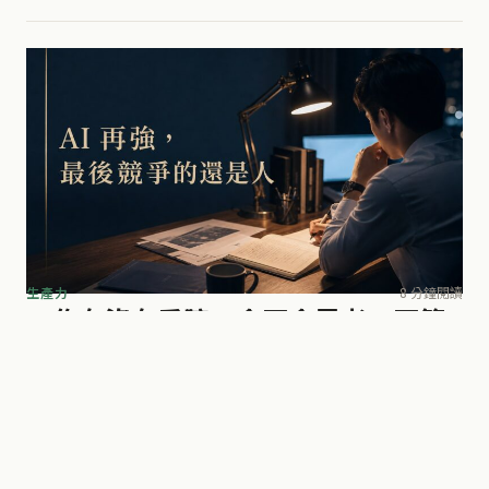
通英文， 人生會有戲劇性發展
生產力
8 分鐘閱讀
工作有沒有肩膀、會不會思考…不管
AI是否改變世界 你該專注仍是自身
專業：它再強和你競爭的終究是人
這裡我先引入一個概念，叫作「AI緩衝期」。我的判斷是，未來3
到5年，也就是在大約1000天到1500天之內，AI時代會正式到
來，AI會給我們的工作、生活帶來真正意義上的改變。如果你可
林停雲 · 6月29日 · 41 次瀏覽