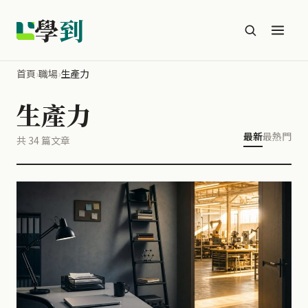
學
到
首頁
›
職場
›
生產力
生產力
最新
最熱門
共 34 篇文章