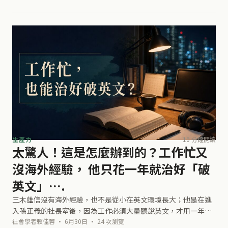
電時間。想讓電池長壽，先用合格配
生產力
10 分鐘閱讀
太驚人！這是怎麼辦到的？工作忙又
沒海外經驗， 他只花一年就治好「破
英文」….
三木雄信沒有海外經驗，也不是從小在英文環境長大；他是在進
入孫正義的社長室後，因為工作必須大量聽說英文，才用一年把
英文拉到能談判溝通的程度。 本文將讓你學到 用最簡單的方法精
社會學者賴佳蓉 · 6月30日 · 24 次瀏覽