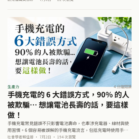
色！！ 讓它維持很豐富的感覺
生產力
4 分鐘閱讀
手機充電的 6 大錯誤方式，90% 的人
被欺騙… 想讓電池長壽的話，要這樣
做！
手機充電常見錯誤不只影響電池壽命，也牽涉充電器、線材與使
用習慣。6 個容易被誤解的手機充電流言，包括充電時使用手
機、過夜充電、是否要關機、用完電再充、溫度影響與第一次充
社會學者賴佳蓉 · 7月2日 · 194 次瀏覽