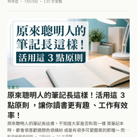
前人留下這套做法，後面的人就只能照著走。第一性原理最有用
林停雲 · 7月10日 · 135 次瀏覽
的地方，就在這種時候：先把現成答
生產力
7 分鐘閱讀
原來聰明人的筆記長這樣！活用這 ３
點原則 ，讓你讀書更有趣 、工作有效
率！
原來聰明人的筆記長這樣。不知道大家是否和我一樣 買筆記本
時，都會很喜歡選顏色很繽紛 或是有很多可愛圖案的那種～ 而且
在做筆記的時候也喜歡讓它看起來： 字很多！ 一直換字的顏
教育編輯黃郁婷 · 7月6日 · 22 次瀏覽