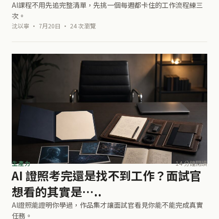
AI課程不用先追完整清單，先挑一個每週都卡住的工作流程練三
次。
沈以寧 · 7月20日 · 24 次瀏覽
生產力
14 分鐘閱讀
AI 證照考完還是找不到工作？面試官
想看的其實是…..
AI證照能證明你學過，作品集才讓面試官看見你能不能完成真實
任務。