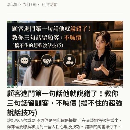
沈以寧 · 7月18日 · 34 次瀏覽
生產力
17 分鐘閱讀
顧客進門第一句話他就說錯了！教你
三句話留顧客，不喊價 (擋不住的超強
說話技巧)
說話技巧很重要 不論你是開店還是擺攤， 在交談銷售過程當中，
你都需要瞭解和用到一些人性心理及技巧。 錯誤的銷售讓你下地