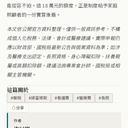
能從容不迫。這 18 萬元的額度，正是制度給予家庭
照顧者的一份實質後盾。
本文依公開官方資料整理，僅供一般資訊參考，不構
成個人化稅務、法律、會計或醫療建議。實際申報仍
應以財政部、國稅局最新公告與個案資料為準；如涉
及醫療支出認定、長照資格、身心障礙扣除、扶養親
屬或高額扣除額，建議洽詢專業會計師、國稅局或相
關主管機關。
這篇關於
#報稅
#排富條款
#看護費
#醫療費
#長照
分享
作者