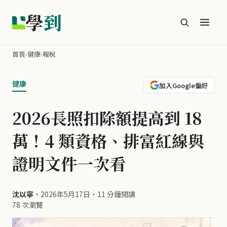
學
到
首頁
›
健康
›
報稅
健康
加入Google偏好
2026長照扣除額提高到 18
萬！4 類資格、排富紅線與
證明文件一次看
沈以寧
・
2026年5月17日
・
11 分鐘閱讀
78 次瀏覽