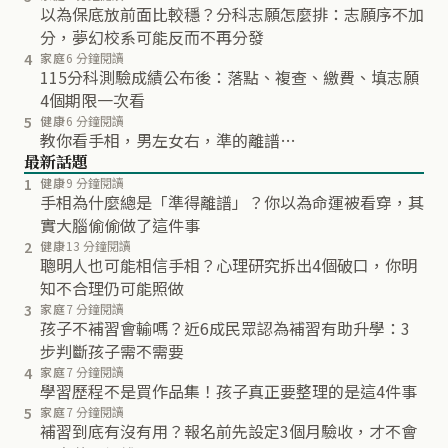
以為保底放前面比較穩？分科志願怎麼排：志願序不加
分，夢幻校系可能反而不再分發
4
家庭
6 分鐘閱讀
115分科測驗成績公布後：落點、複查、繳費、填志願
4個期限一次看
5
健康
6 分鐘閱讀
教你看手相，男左女右，準的離譜…
最新話題
1
健康
9 分鐘閱讀
手相為什麼總是「準得離譜」？你以為命運被看穿，其
實大腦偷偷做了這件事
2
健康
13 分鐘閱讀
聰明人也可能相信手相？心理研究拆出4個破口，你明
知不合理仍可能照做
3
家庭
7 分鐘閱讀
孩子不補習會輸嗎？近6成民眾認為補習有助升學：3
步判斷孩子需不需要
4
家庭
7 分鐘閱讀
學習歷程不是買作品集！孩子真正要整理的是這4件事
5
家庭
7 分鐘閱讀
補習到底有沒有用？報名前先設定3個月驗收，才不會