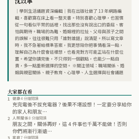
沈以寧
｜學到生活議題資深編輯｜我在出版社做了 13 年網路編
輯，喜歡窩在床上看一整天書。特別喜歡心理學，也習慣
從一句看似平常的話裡，找出那些沒有說出口的委屈、害
怕與期待。職場的為難、婚姻裡的拉扯、父母與孩子之間
的誤解，往往很難只用「誰對誰錯」說清楚。所以寫文章
時，我不急著給標準答案，我更想陪你把事情看深一點，
理解自己為什麼會這樣想，也看見對方可能正站在什麼位
置。希望你讀完後，不只得到一個觀點，也能少一點自
責，多一點重新選擇的空間。 ※關注領域：職場關係、婚
姻與親密關係、親子教育、心理學、人生選擇與社會議題
大家都在看
1
健康
4 分鐘閱讀
充完電後不拔充電器？後果不堪設想！一定要分享給你
的家人和朋友…
2
人際關係
8 分鐘閱讀
朋友之間，關係再好，這 4 件事也千萬不能做！否則
你們將漸行漸遠…
3
家庭
7 分鐘閱讀