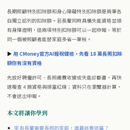
長期照顧特別扣除額和身心障礙特別扣除額是兩筆各
自獨立認列的扣除額。若長輩同時具備失能資格並領
有身障證明，這兩項特別扣除額可以一起申報，等於
同一個被照顧者能替家庭多省一筆稅。
▶
用 CMoney官方AI報稅健檢，先看 18 萬長照扣除
額你有沒有資格
先放好聘僱許可、長照繳費收據或失能診斷書，再快
速複查 4 類資格與排富紅線；資料只在瀏覽器計算，
不會送出申報。
本文將讓你學到
家有長輩需要長照的家庭，誰最該看這篇？