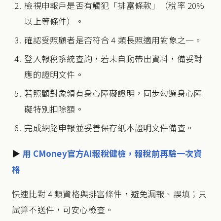
檢視申報戶是否有觸犯「排富條款」（稅率 20%
以上等條件）。
確認受照顧者是否符合 4 類長照適用對象之一。
登入報稅系統查詢，若未自動帶出資料，備妥對
應的證明文件。
若照顧對象領有身心障礙證明，同步勾選身心障
礙特別扣除額。
完成網路申報並妥善保存紙本證明文件備查。
▶
用 CMoney官方AI報稅健檢，報稅前再驗一次資
格
快速比對 4 類資格與排富條件，避免漏報、誤填；只
試算不送件，可安心檢查。