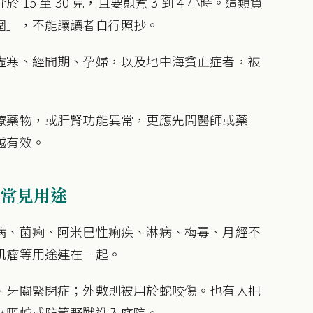
5 至 30 克，且要煎煮 3 到 4 小時。這類資
圍」，不能讓讀者自行照抄。
虛寒、經間期、孕婦，以及地中海貧血症者，被
療藥物，或肝腎功能異常，更應先問醫師或藥
越有效。
常見用途
病、菌痢、阿米巴性痢疾、淋病、梅毒、月經不
肌瘤等用途連在一起。
、牙關緊閉症；外敷則被用於蛇咬傷。也有人把
來驅蛇或防範野獸進入庭院。