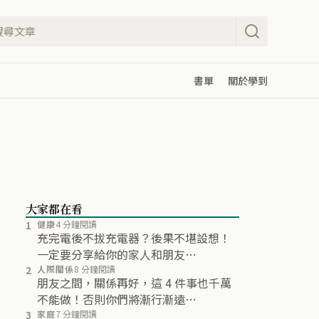
書單
關於學到
大家都在看
1
健康
4 分鐘閱讀
充完電後不拔充電器？後果不堪設想！
一定要分享給你的家人和朋友…
2
人際關係
8 分鐘閱讀
朋友之間，關係再好，這 4 件事也千萬
不能做！否則你們將漸行漸遠…
3
家庭
7 分鐘閱讀