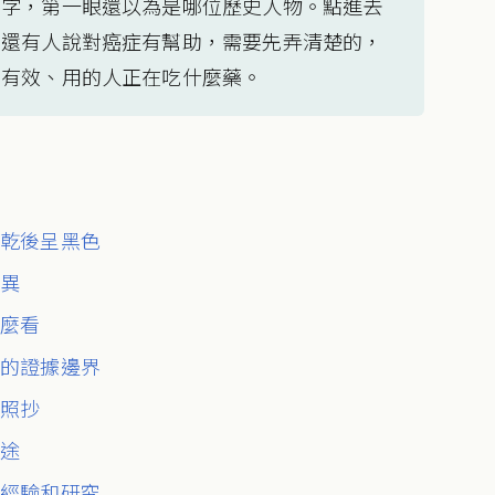
個字，第一眼還以為是哪位歷史人物。點進去
，還有人說對癌症有幫助，需要先弄清楚的，
它有效、用的人正在吃什麼藥。
，乾後呈黑色
差異
怎麼看
法的證據邊界
行照抄
用途
、經驗和研究