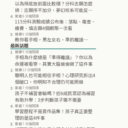
以為保底放前面比較穩？分科志願怎麼
排：志願序不加分，夢幻校系可能反而
不再分發
4
家庭
6 分鐘閱讀
115分科測驗成績公布後：落點、複查、
繳費、填志願4個期限一次看
5
健康
6 分鐘閱讀
教你看手相，男左女右，準的離譜…
最新話題
1
健康
9 分鐘閱讀
手相為什麼總是「準得離譜」？你以為
命運被看穿，其實大腦偷偷做了這件事
2
健康
13 分鐘閱讀
聰明人也可能相信手相？心理研究拆出4
個破口，你明知不合理仍可能照做
3
家庭
7 分鐘閱讀
孩子不補習會輸嗎？近6成民眾認為補習
有助升學：3步判斷孩子需不需要
4
家庭
7 分鐘閱讀
學習歷程不是買作品集！孩子真正要整
理的是這4件事
5
家庭
7 分鐘閱讀