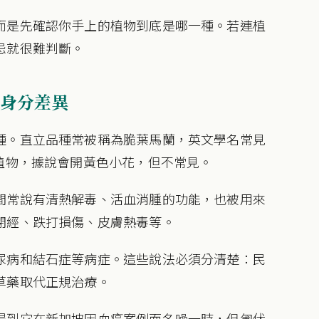
而是先確認你手上的植物到底是哪一種。若連植
忌就很難判斷。
身分差異
種。直立品種常被稱為脆葉馬蘭，英文學名常見
s，屬爵床科植物，據說會開黃色小花，但不常見。
間常說有清熱解毒、活血消腫的功能，也被用來
閉經、跌打損傷、皮膚熱毒等。
尿病和結石症等病症。這些說法必須分清楚：民
草藥取代正規治療。
提到它在新加坡因血癌案例而名噪一時，但匍伏