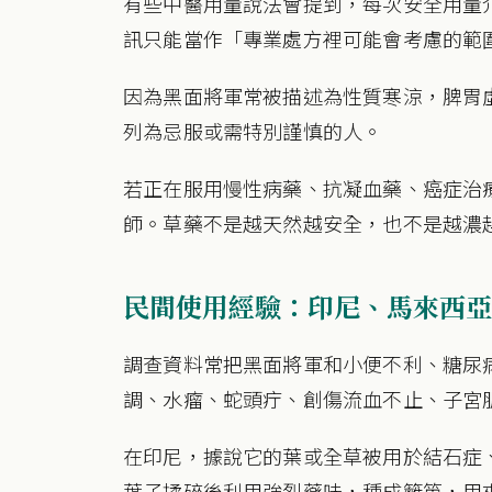
有些中醫用量說法會提到，每次安全用量介於 1
訊只能當作「專業處方裡可能會考慮的範
因為黑面將軍常被描述為性質寒涼，脾胃
列為忌服或需特別謹慎的人。
若正在服用慢性病藥、抗凝血藥、癌症治
師。草藥不是越天然越安全，也不是越濃
民間使用經驗：印尼、馬來西亞
調查資料常把黑面將軍和小便不利、糖尿
調、水瘤、蛇頭疔、創傷流血不止、子宮
在印尼，據說它的葉或全草被用於結石症
葉子揉碎後利用強烈藥味，種成籬笆，用