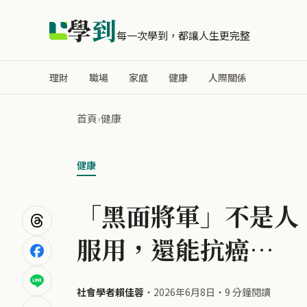
學
到
每一次學到，都讓人生更完整
理財
職場
家庭
健康
人際關係
首頁
›
健康
健康
「黑面將軍」不是人
服用，還能抗癌…
社會學者賴佳蓉
・
2026年6月8日
・
9 分鐘閱讀