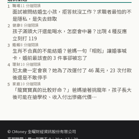
1
職場
11 分鐘閱讀
面試被問結婚生小孩，拒答就沒工作？求職者最怕的不
是隱私，是失去錄取
2
健康
8 分鐘閱讀
孩子滿頭大汗還能喝水，怎麼會中暑？出現 4 種反應
立刻打 119
3
婚姻
8 分鐘閱讀
生肖不合真的不能結婚？爸媽一句「相剋」讓婚事喊
卡，婚前最該查的 3 件事卻被忘了
4
理財
10 分鐘閱讀
犯太歲一定會衰？她為了改運付了 46 萬元，23 次付款
後還是不敢停手
5
家庭
10 分鐘閱讀
「龍寶寶真的比較好命？」爸媽搶著挑龍年，孩子長大
後可能在搶學校、收入付出慘痛代價…
© CMoney 全曜財經資訊股份有限公司
客服時間：周一到周五 8：30 ～ 17：30