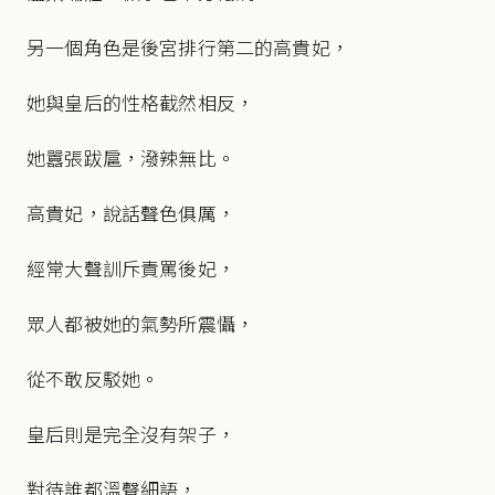
另一個角色是後宮排行第二的高貴妃，
她與皇后的性格截然相反，
她囂張跋扈，潑辣無比。
高貴妃，說話聲色俱厲，
經常大聲訓斥責罵後妃，
眾人都被她的氣勢所震懾，
從不敢反駁她。
皇后則是完全沒有架子，
對待誰都溫聲細語，