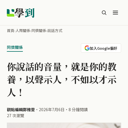
學
到
首頁
›
人際關係
›
同儕關係
›
說話方式
同儕關係
加入Google偏好
你說話的音量，就是你的教
養，以聲示人，不如以才示
人！
觀點編輯鄭雅雯
・
2026年7月6日
・
8 分鐘閱讀
27 次瀏覽