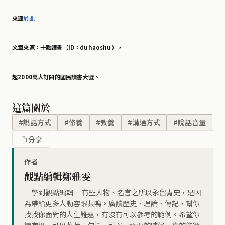
來源
於此
文章來源：十點讀書（ID：duhaoshu），
超2000萬人訂閱的國民讀書大號。
這篇關於
#說話方式
#修養
#教養
#溝通方式
#說話音量
分享
作者
觀點編輯鄭雅雯
｜學到觀點編輯｜ 有些人物、名言之所以永留青史，是因
為帶給更多人動容跟共鳴。廣讀歷史、理論、傳記，幫你
找找你面對的人生難題，有沒有可以參考的範例。希望你