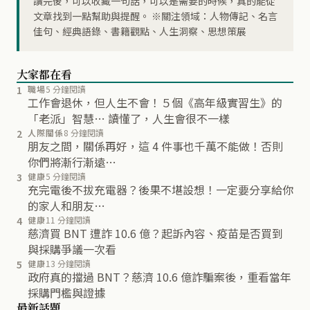
讀完後，可以收藏一句話，可以是需要的時候，真的能從
文章找到一點幫助與提醒。 ※關注領域：人物傳記、名言
佳句、經典語錄、書籍觀點、人生洞察、思想策展
大家都在看
1
職場
5 分鐘閱讀
工作會退休，但人生不會！５個《高年級實習生》的
「老派」智慧… 讀懂了，人生會很不一樣
2
人際關係
8 分鐘閱讀
朋友之間，關係再好，這 4 件事也千萬不能做！否則
你們將漸行漸遠…
3
健康
5 分鐘閱讀
充完電後不拔充電器？後果不堪設想！一定要分享給你
的家人和朋友…
4
健康
11 分鐘閱讀
慈濟買 BNT 遭詐 10.6 億？起訴內容、疫苗是否買到
與採購爭議一次看
5
健康
13 分鐘閱讀
政府真的擋過 BNT？慈濟 10.6 億詐騙案後，重看當年
採購門檻與證據
最新話題