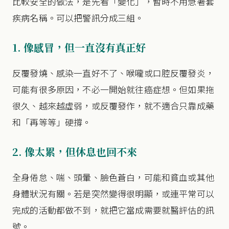
比較安全的做法，是先看「變化」，暫時不用急著套
疾病名稱。可以把警訊分成三組。
1. 像感冒，但一直沒有真正好
反覆發燒、感染一直好不了、喉嚨或口腔反覆發炎，
可能有很多原因，不必一開始就往癌症想。但如果拖
很久、越來越虛弱，或反覆發作，就不適合只靠成藥
和「再等等」硬撐。
2. 像太累，但休息也回不來
全身倦怠、喘、頭暈、臉色蒼白，可能和貧血或其他
身體狀況有關。若是突然變得很明顯，或連平常可以
完成的活動都做不到，就把它當成需要就醫評估的訊
號。