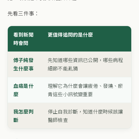
先看三件事：
看到新聞
更值得追問的是什麼
時會問
傅子純發
先知道哪些資訊已公開，哪些病程
生什麼事
細節不能亂猜
血癌是什
理解它為什麼會讓疲倦、發燒、瘀
麼
青這些小訊號變重要
我怎麼判
停止自我診斷，知道什麼時候該讓
斷
醫師檢查