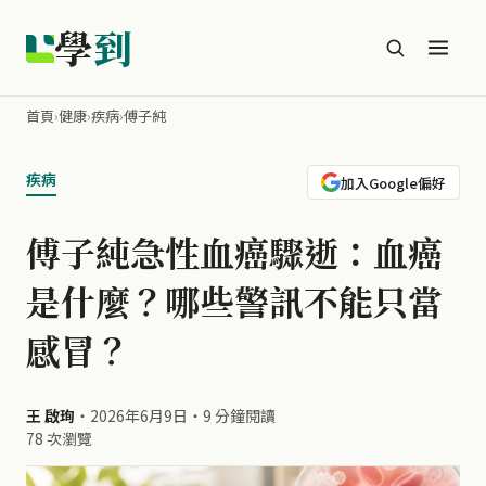
學
到
首頁
›
健康
›
疾病
›
傅子純
疾病
加入Google偏好
傅子純急性血癌驟逝：血癌
是什麼？哪些警訊不能只當
感冒？
王 啟珣
・
2026年6月9日
・
9 分鐘閱讀
78 次瀏覽