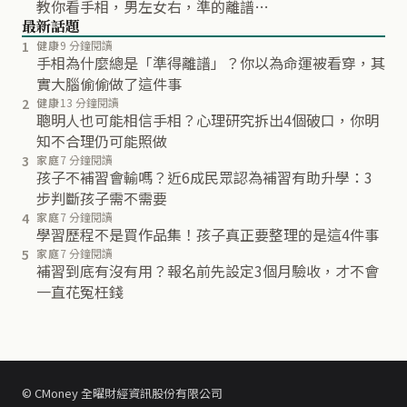
教你看手相，男左女右，準的離譜…
最新話題
1
健康
9 分鐘閱讀
手相為什麼總是「準得離譜」？你以為命運被看穿，其
實大腦偷偷做了這件事
2
健康
13 分鐘閱讀
聰明人也可能相信手相？心理研究拆出4個破口，你明
知不合理仍可能照做
3
家庭
7 分鐘閱讀
孩子不補習會輸嗎？近6成民眾認為補習有助升學：3
步判斷孩子需不需要
4
家庭
7 分鐘閱讀
學習歷程不是買作品集！孩子真正要整理的是這4件事
5
家庭
7 分鐘閱讀
補習到底有沒有用？報名前先設定3個月驗收，才不會
一直花冤枉錢
© CMoney 全曜財經資訊股份有限公司