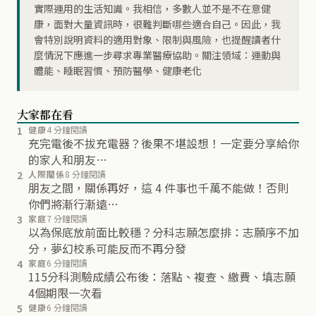
實際運用的生活知識。我相信，多數人並不是不在意健
康，面對大量資訊時，很難判斷哪些適合自己。因此，我
會特別說明資料的適用對象、限制與風險，也提醒讀者什
麼情況下應進一步尋求專業醫療協助。關注領域：運動與
體能、睡眠習慣、預防醫學、健康老化
大家都在看
1
健康
4 分鐘閱讀
充完電後不拔充電器？後果不堪設想！一定要分享給你
的家人和朋友…
2
人際關係
8 分鐘閱讀
朋友之間，關係再好，這 4 件事也千萬不能做！否則
你們將漸行漸遠…
3
家庭
7 分鐘閱讀
以為保底放前面比較穩？分科志願怎麼排：志願序不加
分，夢幻校系可能反而不再分發
4
家庭
6 分鐘閱讀
115分科測驗成績公布後：落點、複查、繳費、填志願
4個期限一次看
5
健康
6 分鐘閱讀