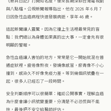
《新兵日記》打開知名度，後來長期深耕台灣電視劇
與八點檔。公視新聞報導指出，他在 2026 年 6 月 7
日因急性血癌病程快速發展病逝，享年 46 歲。
這起新聞讓人震驚，因為它撞上生活裡最常見的盲
點：我們總以為身體如果真的出大事，一定會先有很
明顯的警報。
急性血癌讓人害怕的地方，常常是它一開始就混在普
通症狀裡。疲倦像熬夜，發燒像感冒，瘀青像不小心
撞到，感染久不好像免疫力差。等到幾個訊號疊在一
起，很多人已經忍了一段時間。
安全判斷順序可以很簡單：確認公開事實，理解血癌
為什麼會讓小訊號變重要，分清楚不必恐慌與不能
拖，最後把不安交給醫師評估。