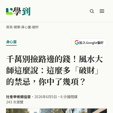
學
到
首頁
›
健康
›
身心靈
›
破財
身心靈
加入Google偏好
千萬別撿路邊的錢！風水大
師這麼說：這麼多「破財」
的禁忌，你中了幾項？
社會學者賴佳蓉
・
2026年6月5日
・
6 分鐘閱讀
243 次瀏覽