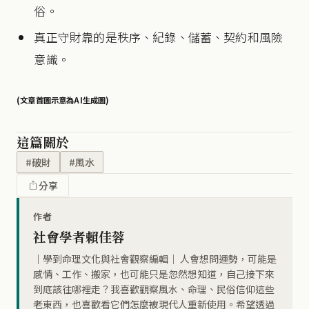
俗。
真正守財靠的是秩序、紀錄、儲蓄、契約和風險
意識。
(文章首圖示意為AI生成圖)
這篇關於
#破財
#風水
分享
作者
社會學者賴佳蓉
｜學到命理文化與社會觀察編輯｜ 人會想問運勢，可能是
感情、工作、搬家，也可能只是忽然想知道，自己接下來
到底該往哪裡走？我喜歡觀察風水、命理、民俗信仰這些
老東西，也喜歡看它們怎麼被現代人重新使用。希望透過