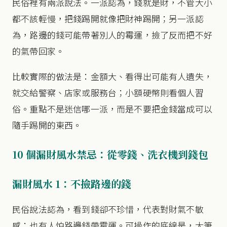
民俗裡有兩派說法。一派認為，錢就是財，不管大小
都不該輕慢，把錢踢開就像把財神踢開；另一派認
為，路邊的錢可能帶著別人的霉運，撿了反而把不好
的氣帶回家。
比較實際的做法是：金額大、看得出可能有人遺失，
就交給警察、店家或服務台；小額硬幣則看個人習
俗。重點不是迷信哪一派，而是不要把金錢當成可以
隨手踢開的東西。
10 個漏財風水禁忌：從零錢、洗衣機到錢包
漏財風水 1：不撿路邊的錢
民俗說法認為，看到錢卻不珍惜，代表對財氣不敏
感；也有人怕路邊錢帶霉運。可操作的底線是，大筆