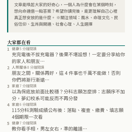
文章能喚起大家的好奇心，一個人為什麼會在某個時刻，
想向命運借一點答案？希望你讀完後，能更理解自己心裡
真正想安放的是什麼。 ※關注領域：風水、命理文化、民
俗信仰、生肖與開運、社會心理、人生選擇
大家都在看
1
健康
5 分鐘閱讀
充完電後不拔充電器？後果不堪設想！一定要分享給你
的家人和朋友…
2
人際關係
8 分鐘閱讀
朋友之間，關係再好，這 4 件事也千萬不能做！否則
你們將漸行漸遠…
3
家庭
7 分鐘閱讀
以為保底放前面比較穩？分科志願怎麼排：志願序不加
分，夢幻校系可能反而不再分發
4
家庭
6 分鐘閱讀
115分科測驗成績公布後：落點、複查、繳費、填志願
4個期限一次看
5
健康
7 分鐘閱讀
教你看手相，男左女右，準的離譜…