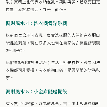
散；實務上也代表收納混亂。錢財再多，若沒有固定
位置，就容易遺忘、弄丟、亂花。
漏財風水 4：洗衣機當點鈔機
以前宿舍公用洗衣機，負責洗衣服的人常能在衣服口
袋裡撿到錢。現在很多人也常在自家洗衣機裡發現硬
幣和紙鈔。
民俗會說財運被洗乾淨；生活上則是衣物、鈔票和洗
衣機都可能受損。洗衣前掏口袋，是最簡單的財務秩
序。
漏財風水 5：小金庫隨處擺設
有人買了保險箱，以為就萬事大吉。風水說法會講財