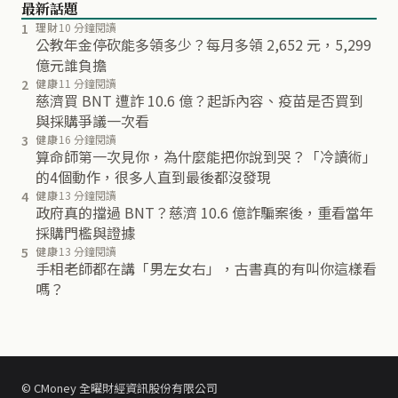
最新話題
1
理財
10 分鐘閱讀
公教年金停砍能多領多少？每月多領 2,652 元，5,299
億元誰負擔
2
健康
11 分鐘閱讀
慈濟買 BNT 遭詐 10.6 億？起訴內容、疫苗是否買到
與採購爭議一次看
3
健康
16 分鐘閱讀
算命師第一次見你，為什麼能把你說到哭？「冷讀術」
的4個動作，很多人直到最後都沒發現
4
健康
13 分鐘閱讀
政府真的擋過 BNT？慈濟 10.6 億詐騙案後，重看當年
採購門檻與證據
5
健康
13 分鐘閱讀
手相老師都在講「男左女右」，古書真的有叫你這樣看
嗎？
© CMoney 全曜財經資訊股份有限公司