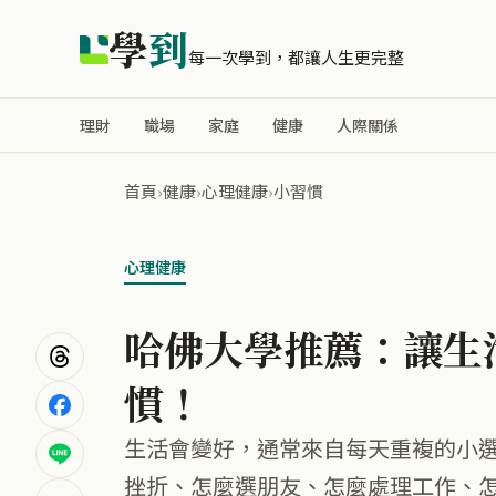
學
到
每一次學到，都讓人生更完整
理財
職場
家庭
健康
人際關係
首頁
›
健康
›
心理健康
›
小習慣
心理健康
哈佛大學推薦：讓生活
慣！
生活會變好，通常來自每天重複的小
挫折、怎麼選朋友、怎麼處理工作、