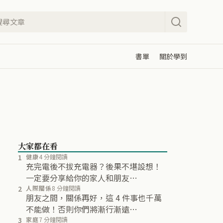
書單
關於學到
大家都在看
1
健康
4 分鐘閱讀
充完電後不拔充電器？後果不堪設想！
一定要分享給你的家人和朋友…
2
人際關係
8 分鐘閱讀
朋友之間，關係再好，這 4 件事也千萬
不能做！否則你們將漸行漸遠…
3
家庭
7 分鐘閱讀