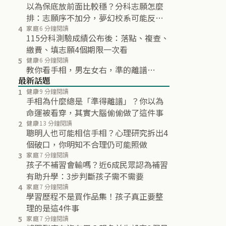
以為保底放前面比較穩？分科志願怎麼
排：志願序不加分，夢幻校系可能反而
不再分發
4
家庭
6 分鐘閱讀
115分科測驗成績公布後：落點、複查、
繳費、填志願4個期限一次看
5
健康
6 分鐘閱讀
教你看手相，男左女右，準的離譜…
最新話題
1
健康
9 分鐘閱讀
手相為什麼總是「準得離譜」？你以為
命運被看穿，其實大腦偷偷做了這件事
2
健康
13 分鐘閱讀
聰明人也可能相信手相？心理研究拆出4
個破口，你明知不合理仍可能照做
3
家庭
7 分鐘閱讀
孩子不補習會輸嗎？近6成民眾認為補習
有助升學：3步判斷孩子需不需要
4
家庭
7 分鐘閱讀
學習歷程不是買作品集！孩子真正要整
理的是這4件事
5
家庭
7 分鐘閱讀