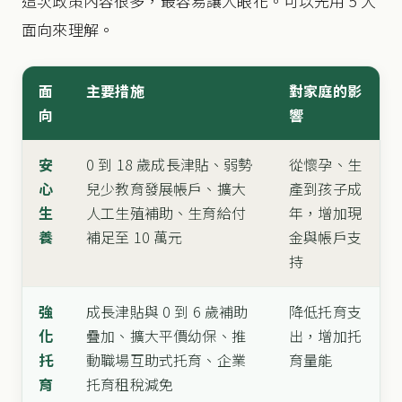
這次政策內容很多，最容易讓人眼花。可以先用 5 大
面向來理解。
面
主要措施
對家庭的影
向
響
安
0 到 18 歲成長津貼、弱勢
從懷孕、生
心
兒少教育發展帳戶、擴大
產到孩子成
生
人工生殖補助、生育給付
年，增加現
養
補足至 10 萬元
金與帳戶支
持
強
成長津貼與 0 到 6 歲補助
降低托育支
化
疊加、擴大平價幼保、推
出，增加托
托
動職場互助式托育、企業
育量能
育
托育租稅減免