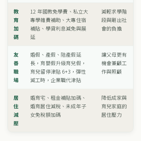
教
12 年國教免學費、私立大
減輕求學階
育
專學雜費補助、大專住宿
段與剛出社
加
補貼、學貸利息減免與展
會的負擔
碼
延
友
婚假、產假、陪產假延
讓父母更有
善
長，育嬰假升級育兒假，
機會兼顧工
職
育兒留停津貼 6+3，彈性
作與照顧
場
減工時，企業職代津貼
居
婚育宅、租金補貼加碼、
降低成家與
住
婚育居住減稅、未成年子
育兒家庭的
減
女免稅額加碼
居住壓力
壓