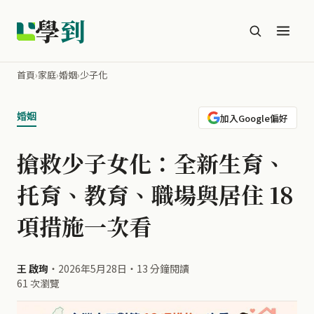
學
到
首頁
›
家庭
›
婚姻
›
少子化
婚姻
加入Google偏好
搶救少子女化：全新生育、
托育、教育、職場與居住 18
項措施一次看
王 啟珣
・
2026年5月28日
・
13 分鐘閱讀
61 次瀏覽