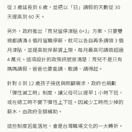
從 3 歲延長到 6 歲，並把以「日」請假的天數從 30
天提高到 60 天。
另外，政府推出「育兒留停津貼 6+3」方案，只要雙
親都請滿 6 個月留職停薪，就可以各自再多請領 3 個
月津貼，並提高就保薪資上限，每月最高可請領超過
4 萬元。這項設計的政策訊號很清楚：育兒不是只有
媽媽請假，爸爸也要能請、敢請、請得起。
針對 0 到 12 歲孩子接送與照顧需求，政府也規劃
「彈性減工時」制度，讓父母可以提早 1 小時下班，
或在總工時不變下彈性上下班。因減少工時而少掉的
薪水，由政府全額補助。
這些制度若能落地，會是台灣職場文化的一大轉折。