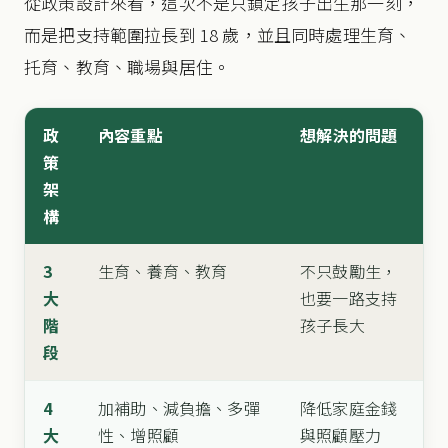
從政策設計來看，這次不是只鎖定孩子出生那一刻，
而是把支持範圍拉長到 18 歲，並且同時處理生育、
托育、教育、職場與居住。
政
內容重點
想解決的問題
策
架
構
3
生育、養育、教育
不只鼓勵生，
大
也要一路支持
階
孩子長大
段
4
加補助、減負擔、多彈
降低家庭金錢
大
性、增照顧
與照顧壓力