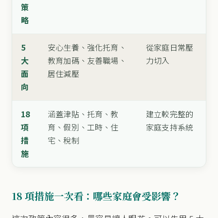
策
略
5
安心生養、強化托育、
從家庭日常壓
大
教育加碼、友善職場、
力切入
面
居住減壓
向
18
涵蓋津貼、托育、教
建立較完整的
項
育、假別、工時、住
家庭支持系統
措
宅、稅制
施
18 項措施一次看：哪些家庭會受影響？