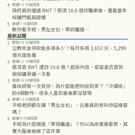
4
健康
13 分鐘閱讀
政府真的擋過 BNT？慈濟 10.6 億詐騙案後，重看當年
採購門檻與證據
5
健康
7 分鐘閱讀
教你看手相，男左女右，準的離譜…
最新話題
1
理財
10 分鐘閱讀
公教年金停砍能多領多少？每月多領 2,652 元，5,299
億元誰負擔
2
健康
11 分鐘閱讀
慈濟買 BNT 遭詐 10.6 億？起訴內容、疫苗是否買到
與採購爭議一次看
3
健康
16 分鐘閱讀
算命師第一次見你，為什麼能把你說到哭？「冷讀術」
的4個動作，很多人直到最後都沒發現
4
健康
13 分鐘閱讀
手相老師都在講「男左女右」，古書真的有叫你這樣看
嗎？
5
健康
9 分鐘閱讀
手相為什麼總是「準得離譜」？你以為命運被看穿，其
實大腦偷偷做了這件事