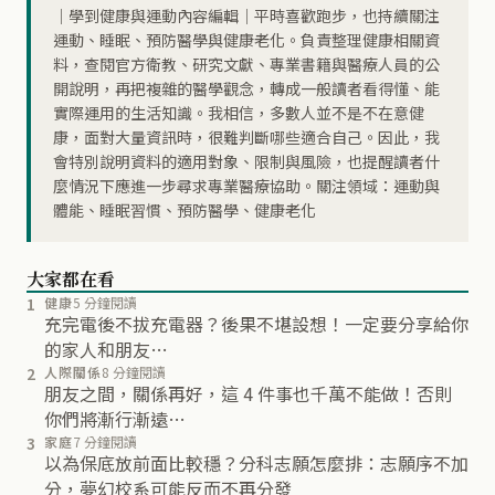
｜學到健康與運動內容編輯｜平時喜歡跑步，也持續關注
運動、睡眠、預防醫學與健康老化。負責整理健康相關資
料，查閱官方衛教、研究文獻、專業書籍與醫療人員的公
開說明，再把複雜的醫學觀念，轉成一般讀者看得懂、能
實際運用的生活知識。我相信，多數人並不是不在意健
康，面對大量資訊時，很難判斷哪些適合自己。因此，我
會特別說明資料的適用對象、限制與風險，也提醒讀者什
麼情況下應進一步尋求專業醫療協助。關注領域：運動與
體能、睡眠習慣、預防醫學、健康老化
大家都在看
1
健康
5 分鐘閱讀
充完電後不拔充電器？後果不堪設想！一定要分享給你
的家人和朋友…
2
人際關係
8 分鐘閱讀
朋友之間，關係再好，這 4 件事也千萬不能做！否則
你們將漸行漸遠…
3
家庭
7 分鐘閱讀
以為保底放前面比較穩？分科志願怎麼排：志願序不加
分，夢幻校系可能反而不再分發