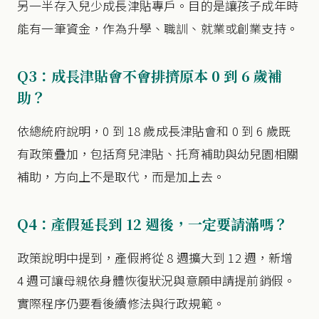
另一半存入兒少成長津貼專戶。目的是讓孩子成年時
能有一筆資金，作為升學、職訓、就業或創業支持。
Q3：成長津貼會不會排擠原本 0 到 6 歲補
助？
依總統府說明，0 到 18 歲成長津貼會和 0 到 6 歲既
有政策疊加，包括育兒津貼、托育補助與幼兒園相關
補助，方向上不是取代，而是加上去。
Q4：產假延長到 12 週後，一定要請滿嗎？
政策說明中提到，產假將從 8 週擴大到 12 週，新增
4 週可讓母親依身體恢復狀況與意願申請提前銷假。
實際程序仍要看後續修法與行政規範。