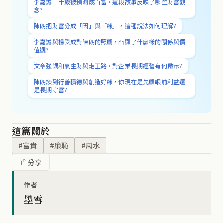
李嘉誠三十歲被預測成首富，這段故事反映了哪些財富觀
念?
陳朗把財富分成「因」與「緣」，這種說法如何理解?
李嘉誠與楊受成對陳朗的照顧，凸顯了什麼樣的關係與價
值觀?
文章強調和氣生財與走正路，對企業長期經營有何啟示?
陳朗談到行善積德與創造好緣，你現在是先顧眼前利益還
是長期守富?
這篇關於
#富貴
#廉恥
#風水
分享
作者
墨雪