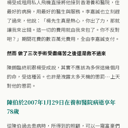
楊受成租用私人飛機直接將他接到香港養和醫院，住
最好的病房，用最好的醫生與服務。李嘉誠也立刻趕
了過來，他說：「楊先生真是熱心，你出了力，那就
讓我來出錢。這一切的費用就由我來包了。你不反對
吧？」期間花費的數百萬元費用，全由李嘉誠支付。
然而 做了三次手術受盡痛苦之後還是救不過來
陳朗臨終前跟楊受成說，其實不應該為多保這幾個月
的命，受這種苦。也許是洩露太多天機的懲罰…上天
對他的懲罰。
陳伯於2007年1月29日在養和醫院病逝享年
78歲
從陳伯過去患病時，所得到的照顧，可以一窺富豪們