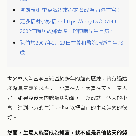
陳朗預測 李嘉誠將來必定會成為 香港首富！
更多招財小妙招>> https://cmy.tw/007I4J
2002年隱居故鄉青城山的陳朗先生重病，
陳伯於2007年1月29日在養和醫院病逝享年78
歲
世界華人首富李嘉誠基於多年的經商歷練，曾有過這
樣深具意義的感悟：「小富在人，大富在天。」意思
是，如果靠後天的聰穎與勤奮，可以成就一個人的小
富，達到小康的生活，也可以把自己的生意經營的很
好。
然而，生意人能否成為鉅富，
就不僅是靠他後天的努