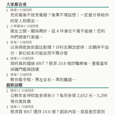
大家都在看
1
健康
5 分鐘閱讀
充完電後不拔充電器？後果不堪設想！一定要分享給你
的家人和朋友…
2
人際關係
8 分鐘閱讀
朋友之間，關係再好，這 4 件事也千萬不能做！否則
你們將漸行漸遠…
3
家庭
7 分鐘閱讀
以為保底放前面比較穩？分科志願怎麼排：志願序不加
分，夢幻校系可能反而不再分發
4
健康
13 分鐘閱讀
政府真的擋過 BNT？慈濟 10.6 億詐騙案後，重看當年
採購門檻與證據
5
健康
7 分鐘閱讀
教你看手相，男左女右，準的離譜…
最新話題
1
理財
10 分鐘閱讀
公教年金停砍能多領多少？每月多領 2,652 元，5,299
億元誰負擔
2
健康
11 分鐘閱讀
慈濟買 BNT 遭詐 10.6 億？起訴內容、疫苗是否買到