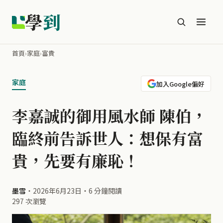
學
到
首頁
›
家庭
›
富貴
家庭
加入Google偏好
李嘉誠的御用風水師 陳伯，
臨終前告訴世人：想保有富
貴，先要有廉恥！
墨雪
・
2026年6月23日
・
6 分鐘閱讀
297 次瀏覽