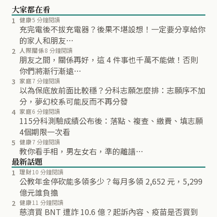
大家都在看
1
健康
5 分鐘閱讀
充完電後不拔充電器？後果不堪設想！一定要分享給你
的家人和朋友…
2
人際關係
8 分鐘閱讀
朋友之間，關係再好，這 4 件事也千萬不能做！否則
你們將漸行漸遠…
3
家庭
7 分鐘閱讀
以為保底放前面比較穩？分科志願怎麼排：志願序不加
分，夢幻校系可能反而不再分發
4
家庭
6 分鐘閱讀
115分科測驗成績公布後：落點、複查、繳費、填志願
4個期限一次看
5
健康
7 分鐘閱讀
教你看手相，男左女右，準的離譜…
最新話題
1
理財
10 分鐘閱讀
公教年金停砍能多領多少？每月多領 2,652 元，5,299
億元誰負擔
2
健康
11 分鐘閱讀
慈濟買 BNT 遭詐 10.6 億？起訴內容、疫苗是否買到