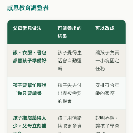
感恩教育調整表
父母常見做法
可能養出的
可以改成
結果
飯、衣服、書包
孩子覺得生
讓孩子負責
都替孩子準備好
活會自動運
一小塊固定
轉
任務
孩子要幫忙時說
孩子失去付
安排符合年
「你只要讀書」
出與被需要
齡的家務
的機會
孩子抱怨給得太
孩子用情緒
說明界線，
少，父母立刻補
換取更多資
讓孩子學會