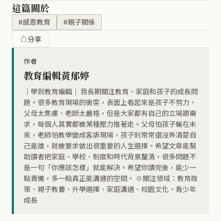
這篇關於
#感恩教育
#親子關係
分享
作者
教育編輯黃郁婷
｜學到教育編輯｜ 我長期關注教育、家庭和孩子的成長問
題。很多教育現場的衝突，表面上看起來是孩子不努力、
父母太焦慮、老師太嚴格，但是大家都有自己的立場跟需
求，每個人其實都被某種壓力推著走。父母怕孩子輸在未
來，老師怕教學變成客訴現場，孩子則常常還沒弄清楚自
己是誰，就被要求做出很重要的人生選擇。希望文章能幫
助讀者把家庭、學校、制度和時代背景釐清，很多問題不
是一句「你應該怎樣」就能解決。希望你讀完後，能少一
點責備，多一點真正能溝通的空間。 ※關注領域：教育政
策、親子教養、升學選擇、家庭溝通、校園文化、青少年
成長