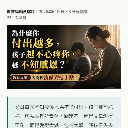
教育編輯黃郁婷
・
2026年6月5日
・
8 分鐘閱讀
249 次瀏覽
父母每天不知疲倦地為孩子付出，孩子卻可能
把一切視為理所當然。問題不一定是父母愛得
不夠，而是愛得太滿、包得太緊，讓孩子失去