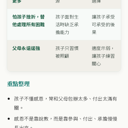
更多
源
選擇
怕孩子挫折，替
孩子面對生
讓孩子承受
他處理所有困難
活時缺乏承
可承受的後
擔能力
果
父母永遠逞強
孩子只習慣
適度示弱，
被照顧
讓孩子練習
關心
重點整理
孩子不懂感恩，常和父母包辦太多、付出太滿有
關。
感恩不是靠說教，而是靠參與、付出、承擔慢慢
長出來。