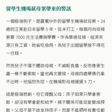
留學生機場弒母案帶來的警訊
一個極端例子，是震驚中外的留學生機場弒母案。24
歲的汪某赴日本留學 5 年，從未打工，每個月向母親
索要 7000 元生活費與學費。作為單親母親，經濟來
源只有工資，她省吃儉用，為兒子出國留學捨不得花
一分錢。
然而兒子不僅不體諒母親、不減輕負擔，反而像寄生
蟲一樣不斷索取。當他再次要錢，母親四處舉債仍拿
不出時，他惱怒失控，在機場對母親連捅 9 刀。
這是極端悲劇，但它提醒父母：孩子如果只學會索
取，卻沒有學會愛和給予，親子關係可能從愛變成榨
取。父母不是不該支持孩子，而是不能把所有責任都