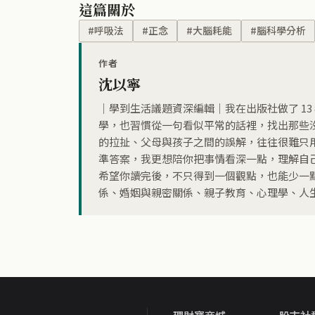
這篇關於
#呼吸法
#正念
#大腦耗能
#腦科學分析
作者
沈以寧
｜學到生活議題資深編輯｜我在出版社做了 1
學，也習慣從一句看似平常的話裡，找出那些
的拉扯、父母與孩子之間的誤解，往往很難只
準答案，我更想陪你把事情看深一點，理解自
希望你讀完後，不只得到一個觀點，也能少一
係、婚姻與親密關係、親子教育、心理學、人