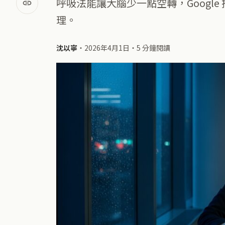
呼吸法能讓大腦少一點空轉，Googl
理。
沈以寧
・
2026年4月1日
・
5 分鐘閱讀