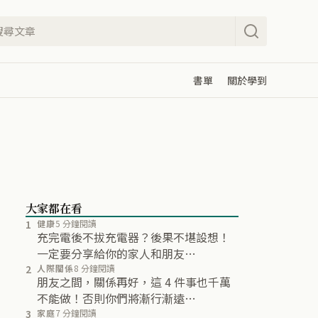
書單
關於學到
大家都在看
1
健康
5 分鐘閱讀
充完電後不拔充電器？後果不堪設想！
一定要分享給你的家人和朋友…
2
人際關係
8 分鐘閱讀
朋友之間，關係再好，這 4 件事也千萬
不能做！否則你們將漸行漸遠…
3
家庭
7 分鐘閱讀