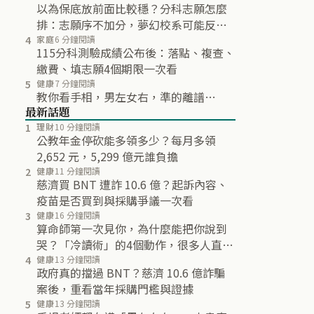
以為保底放前面比較穩？分科志願怎麼
排：志願序不加分，夢幻校系可能反而
不再分發
4
家庭
6 分鐘閱讀
115分科測驗成績公布後：落點、複查、
繳費、填志願4個期限一次看
5
健康
7 分鐘閱讀
教你看手相，男左女右，準的離譜…
最新話題
1
理財
10 分鐘閱讀
公教年金停砍能多領多少？每月多領
2,652 元，5,299 億元誰負擔
2
健康
11 分鐘閱讀
慈濟買 BNT 遭詐 10.6 億？起訴內容、
疫苗是否買到與採購爭議一次看
3
健康
16 分鐘閱讀
算命師第一次見你，為什麼能把你說到
哭？「冷讀術」的4個動作，很多人直到
最後都沒發現
4
健康
13 分鐘閱讀
政府真的擋過 BNT？慈濟 10.6 億詐騙
案後，重看當年採購門檻與證據
5
健康
13 分鐘閱讀