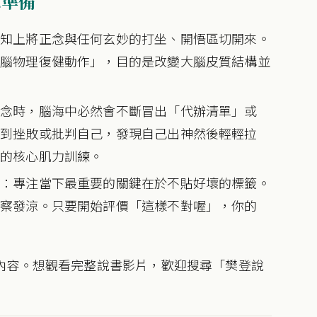
念準備
認知上將正念與任何玄妙的打坐、開悟區切開來。
大腦物理復健動作」，目的是改變大腦皮質結構並
正念時，腦海中必然會不斷冒出「代辦清單」或
感到挫敗或批判自己，發現自己出神然後輕輕拉
念的核心肌力訓練。
則
：專注當下最重要的關鍵在於不貼好壞的標籤。
觀察發涼。只要開始評價「這樣不對喔」，你的
內容。想觀看完整說書影片，歡迎搜尋「樊登說