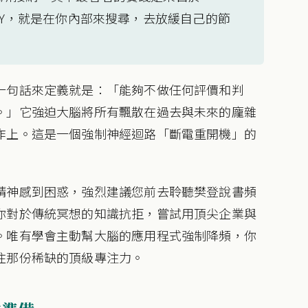
作 SIY，就是在你內部來搜尋，去放緩自己的節
一句話來定義就是：「能夠不做任何評價和判
。」它強迫大腦將所有飄散在過去與未來的龐雜
作上。這是一個強制神經迴路「斷電重開機」的
精神感到困惑，強烈建議您前去聆聽樊登說書頻
你對於傳統冥想的知識抗拒，嘗試用頂尖企業與
。唯有學會主動幫大腦的應用程式強制降頻，你
住那份稀缺的頂級專注力。