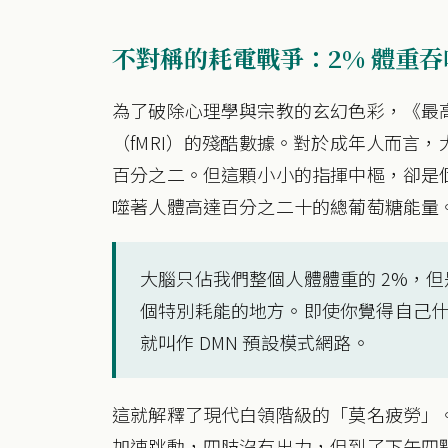
不對稱的耗電戰爭：2% 體重吞噬
為了破除心理學與宗教的玄幻色彩，《最
（fMRI）的殘酷數據。對於成年人而言
百分之二。但這顆小小的指揮中樞，卻是
噬著人體高達百分之二十的總葡萄糖能量
大腦只佔我們整個人體體重的 2%，但
個特別耗能的地方。即使你覺得自己
就叫作 DMN 預設模式網路。
這就解釋了現代白領階級的「莫名疲勞」
加速跳動，四肢沒有出力，但到了下午四