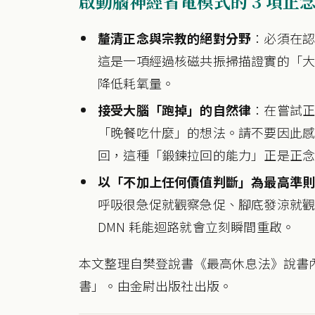
啟動腦神經省電模式的 3 項正
釐清正念與宗教的絕對分野
：必須在
這是一項經過核磁共振掃描證實的「
降低耗氧量。
接受大腦「跑掉」的自然律
：在嘗試
「晚餐吃什麼」的想法。請不要因此
回，這種「鍛鍊拉回的能力」正是正
以「不加上任何價值判斷」為最高準
呼吸很急促就觀察急促、腳底發涼就
DMN 耗能迴路就會立刻瞬間重啟。
本文整理自樊登說書《最高休息法》說書
書」。由金尉出版社出版。