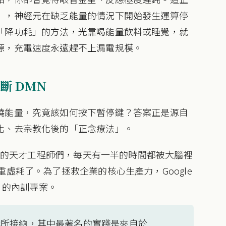
」，神經元在缺乏能量的情況下開始發生運算停
「降功耗」的方法，光靠喝能量飲料或睡覺，就
源，充電速度永遠趕不上漏電規模。
斷 DMN
燒能量，究竟該如何按下暫停鍵？答案正是源自
化、去宗教化後的「正念療法」。
年薪的天才工程師們，每天有一半的時間都被大腦裡
虛耗了。為了拯救企業的核心生產力，Google
elf）的內訓專案。
構所接納，其中最著名的實踐是來自於