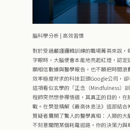
腦科學分析 | 高效習慣
對於受過嚴謹邏輯訓練的職場菁英來說，
字眼時，大腦便會本能地亮起紅燈，認定
願相信數據與醫學報告，也不願把時間浪
效率極度苛求的科技巨頭Google公司
這項看似玄學的「正念（Mindfulnes
程師突然想參禪悟道，其真正的目的，在
戰。在樊登精解《最高休息法》這部結合
質疑者攤開了驚人的醫學真相：人類的大
不刻意關閉某個耗電迴路，你的決策力與