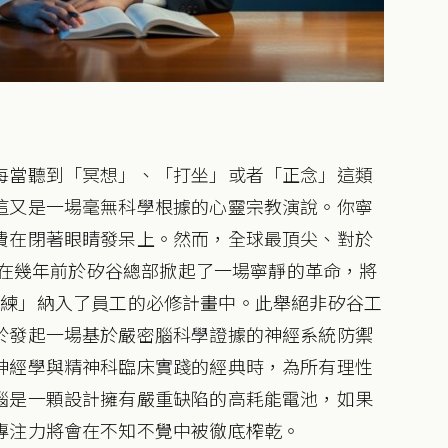
每當聽到「冥想」、「打坐」或者「正念」這類
這又是一場毫無科學根據的心靈宗教演說。你寧
費在閉著眼睛發呆上。然而，全球最頂尖、對於
，卻在幾年前於矽谷總部掀起了一場寧靜的革命，將
s）訓練」納入了員工的必修計畫中。此舉絕非矽谷工
於發起一場基於嚴密腦科學證據的神經系統防禦
神經學與精神科臨床實踐的經典時，為所有理性
腦是一顆設計擁有嚴重缺陷的高耗能電池，如果
專注力將會在不知不覺中被徹底榨乾。