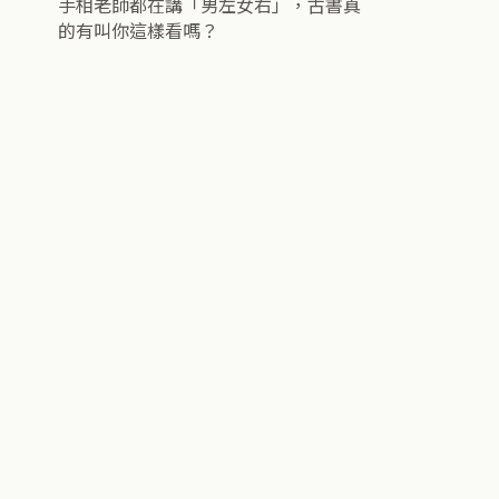
手相老師都在講「男左女右」，古書真
的有叫你這樣看嗎？