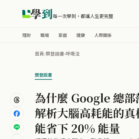
學
到
每一次學到，都讓人生更完整
理財
職場
家庭
健康
人際關係
首頁
›
樊登說書
›
呼吸法
樊登說書
為什麼 Google 
解析大腦高耗能的真
能省下 20% 能量