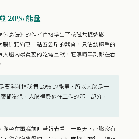
 20% 能量
高休息法》的作者直接拿出了核磁共振造影
，大腦這顆約莫一點五公斤的器官，只佔總體重的
個人體內最貪婪的吃電巨獸，它無時無刻都在吞
。
是要消耗掉我們 20% 的能量，所以大腦是一
什麼都沒想，大腦裡邊還在工作的那一部分，
。你坐在電腦前盯著報表看了一整天，心臟沒有
點，你卻會覺得眼冒金星、反應極度遲鈍。這正