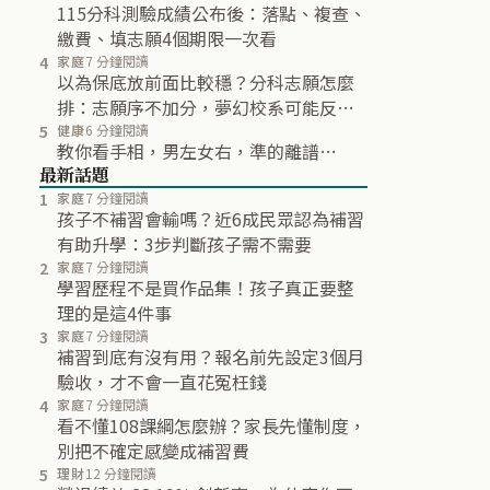
115分科測驗成績公布後：落點、複查、
繳費、填志願4個期限一次看
4
家庭
7 分鐘閱讀
以為保底放前面比較穩？分科志願怎麼
排：志願序不加分，夢幻校系可能反而
不再分發
5
健康
6 分鐘閱讀
教你看手相，男左女右，準的離譜…
最新話題
1
家庭
7 分鐘閱讀
孩子不補習會輸嗎？近6成民眾認為補習
有助升學：3步判斷孩子需不需要
2
家庭
7 分鐘閱讀
學習歷程不是買作品集！孩子真正要整
理的是這4件事
3
家庭
7 分鐘閱讀
補習到底有沒有用？報名前先設定3個月
驗收，才不會一直花冤枉錢
4
家庭
7 分鐘閱讀
看不懂108課綱怎麼辦？家長先懂制度，
別把不確定感變成補習費
5
理財
12 分鐘閱讀