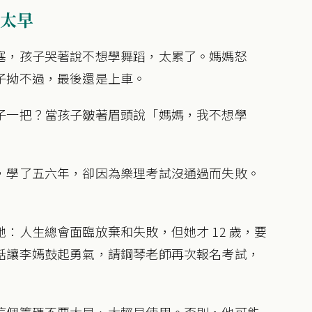
太早
塞，孩子哭著說不想學舞蹈，太累了。媽媽怒
子拗不過，最後還是上車。
子一把？當孩子皺著眉頭說「媽媽，我不想學
，學了五六年，卻因為樂理考試沒通過而失敗。
：人生總會面臨放棄和失敗，但她才 12 歲，要
話讓李嫣鼓起勇氣，請鋼琴老師再次報名考試，
這個籌碼不要太早、太輕易使用。否則，他可能