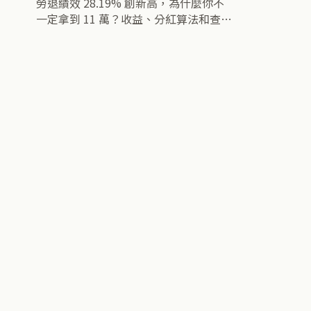
勞退績效 28.19% 創新高，為什麼你不
一定拿到 11 萬？收益、分紅算法和查詢
方式一次看懂