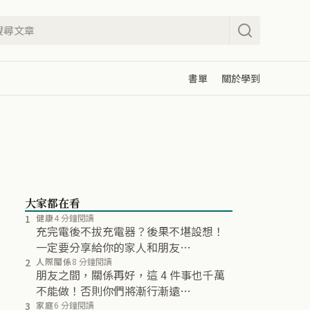
書單
關於學到
大家都在看
1
健康
4 分鐘閱讀
充完電後不拔充電器？後果不堪設想！
一定要分享給你的家人和朋友…
2
人際關係
8 分鐘閱讀
朋友之間，關係再好，這 4 件事也千萬
不能做！否則你們將漸行漸遠…
3
家庭
6 分鐘閱讀