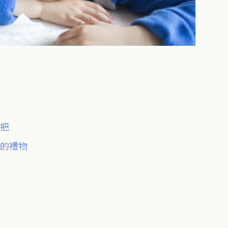
一把
子的禮物
質
策
勵