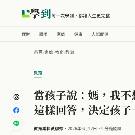
學
到
每一次學到，都讓人生更完整
理財
職場
家庭
健康
人際關係
首頁
›
家庭
›
教育
›
教育
教育
當孩子說：媽，我不想
這樣回答，決定孩子
教育編輯黃郁婷
・
2026年6月22日
・
9 分鐘閱讀