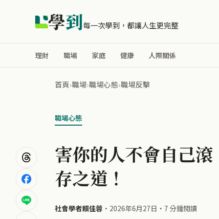
學
到
每一次學到，都讓人生更完整
理財
職場
家庭
健康
人際關係
首頁
›
職場
›
職場心態
›
職場反擊
職場心態
害你的人不會自己滾，
存之道！
社會學者賴佳蓉
・
2026年6月27日
・
7 分鐘閱讀