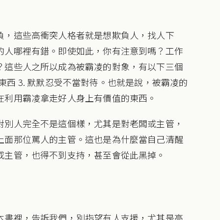
負，這些高衝突人格者就是想欺負人，找人下
的人哪裡有錯。即使如此，你有注意到嗎？工作
？這些人之所以成為被霸凌的對象，有以下三個
要的東西 3. 默默忍受不當對待。也就是說，被霸凌的
在利用霸凌拿走好人身上有價值的東西。
對別人完全不是這個樣，尤其是對老闆或主管，
上面那位罵人的主管。這也是為什麼當自己清醒
或主管，也得不到支持，甚至會從此黑掉。
本書裡，告訴我們，別指望有人支援，尤其是高