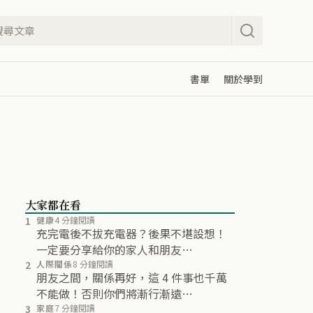
書單
關於學到
大家都在看
1
健康
4 分鐘閱讀
充完電後不拔充電器？後果不堪設想！
一定要分享給你的家人和朋友…
2
人際關係
8 分鐘閱讀
朋友之間，關係再好，這 4 件事也千萬
不能做！否則你們將漸行漸遠…
3
家庭
7 分鐘閱讀