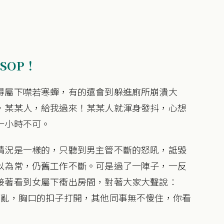
SOP！
得屬下噤若寒蟬，有的還會到躲進廁所崩潰大
，某某人，給我過來！某某人就渾身發抖，心想
一小時不可。
情況是一樣的，只聽到男主管不斷的怒吼，詆毀
以為常，仍舊工作不斷。可是過了一陣子，一反
接著看到女屬下衝出房間，對著大家大聲說：
凌亂，胸口的扣子打開，其他同事無不傻住，你看