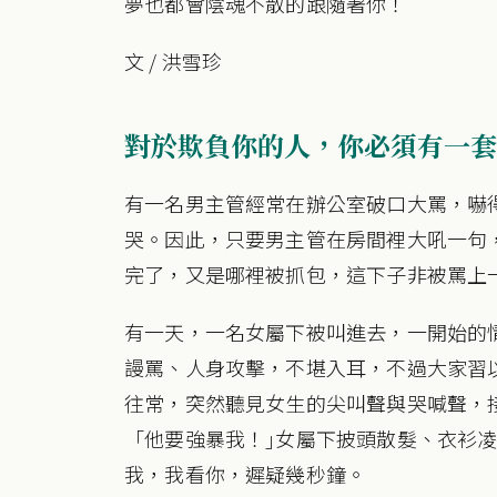
夢也都會陰魂不散的跟隨著你！
文 / 洪雪珍
對於欺負你的人，你必須有一套
有一名男主管經常在辦公室破口大罵，嚇
哭。因此，只要男主管在房間裡大吼一句
完了，又是哪裡被抓包，這下子非被罵上
有一天，一名女屬下被叫進去，一開始的
謾罵、人身攻擊，不堪入耳，不過大家習
往常，突然聽見女生的尖叫聲與哭喊聲，
「他要強暴我！｣女屬下披頭散髮、衣衫
我，我看你，遲疑幾秒鐘。