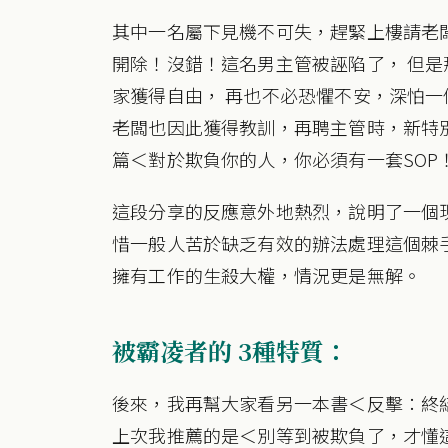
其中一名屬下見機不可失，趕緊上樓請老
開除！沒錯！這名男主管被誣陷了， 但是
家獲得自由， 再也不必恐懼不安，深怕
老闆也因此獲得教訓，再聘主管時，新特
篇＜對於欺負你的人，你必須有一套SOP
這段分享的反應意外地熱烈，說明了一個
惜一般人苦於缺乏有效的辦法處理這個棘
擁有工作的生殺大權，情況更是無解。
被霸凌者的 3種特質：
後來，我再幫大家看另一本書＜反擊：終
上次我推薦的是＜別等到被欺負了，才懂