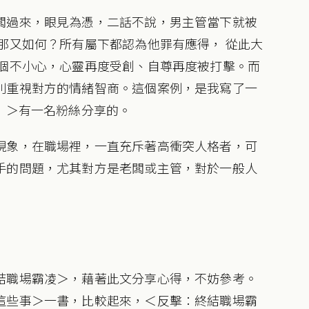
闆過來，眼見為憑，二話不說，男主管當下就被
那又如何？所有屬下都認為他罪有應得， 從此大
一個不小心，心靈再度受創、自尊再度被打擊。而
別重視對方的情緒智商。這個案例，是我寫了一
！＞有一名粉絲分享的。
現象，在職場裡，一直充斥著高衝突人格者，可
手的問題，尤其對方是老闆或主管，對於一般人
結職場霸凌＞，藉著此文分享心得，不妨參考。
這些事＞一書，比較起來，＜反擊：終結職場霸