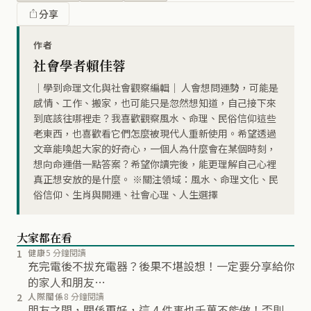
分享
作者
社會學者賴佳蓉
｜學到命理文化與社會觀察編輯｜ 人會想問運勢，可能是
感情、工作、搬家，也可能只是忽然想知道，自己接下來
到底該往哪裡走？我喜歡觀察風水、命理、民俗信仰這些
老東西，也喜歡看它們怎麼被現代人重新使用。希望透過
文章能喚起大家的好奇心，一個人為什麼會在某個時刻，
想向命運借一點答案？希望你讀完後，能更理解自己心裡
真正想安放的是什麼。 ※關注領域：風水、命理文化、民
俗信仰、生肖與開運、社會心理、人生選擇
大家都在看
1
健康
5 分鐘閱讀
充完電後不拔充電器？後果不堪設想！一定要分享給你
的家人和朋友…
2
人際關係
8 分鐘閱讀
朋友之間，關係再好，這 4 件事也千萬不能做！否則