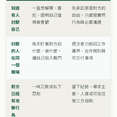
知道
一直想解釋、靠
先承認那是對方的
有人
近、證明自己值
自由，只處理實際
討厭
得被喜歡
行為與必要溝通
自己
討厭
每天盯著對方說
把注意力放回工作
的人
什麼、做什麼，
邊界、合作規則與
在同
讓自己陷入戰鬥
可交付事項
一個
職場
對方
一味沉默或私下
留下紀錄，尋求主
已經
忍耐
管、人資或可信任
有攻
第三方協助
擊行
為