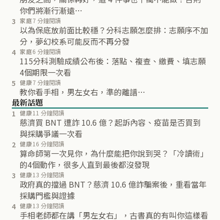
你們將漸行漸遠…
3
家庭
7 分鐘閱讀
以為保底放前面比較穩？分科志願怎麼排：志願序不加
分，夢幻校系可能反而不再分發
4
家庭
6 分鐘閱讀
115分科測驗成績公布後：落點、複查、繳費、填志願
4個期限一次看
5
健康
7 分鐘閱讀
教你看手相，男左女右，準的離譜…
最新話題
1
健康
11 分鐘閱讀
慈濟買 BNT 遭詐 10.6 億？起訴內容、疫苗是否買到
與採購爭議一次看
2
健康
16 分鐘閱讀
算命師第一次見你，為什麼能把你說到哭？「冷讀術」
的4個動作，很多人直到最後都沒發現
3
健康
13 分鐘閱讀
政府真的擋過 BNT？慈濟 10.6 億詐騙案後，重看當年
採購門檻與證據
4
健康
13 分鐘閱讀
手相老師都在講「男左女右」，古書真的有叫你這樣看