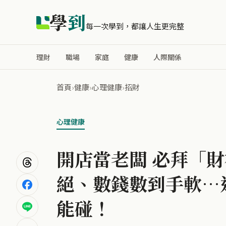
學
到
每一次學到，都讓人生更完整
理財
職場
家庭
健康
人際關係
首頁
›
健康
›
心理健康
›
招財
心理健康
開店當老闆 必拜「
絕、數錢數到手軟…
能碰！