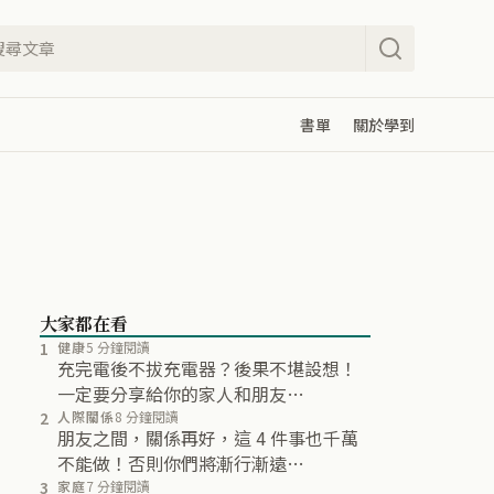
書單
關於學到
大家都在看
1
健康
5 分鐘閱讀
充完電後不拔充電器？後果不堪設想！
一定要分享給你的家人和朋友…
2
人際關係
8 分鐘閱讀
朋友之間，關係再好，這 4 件事也千萬
不能做！否則你們將漸行漸遠…
3
家庭
7 分鐘閱讀