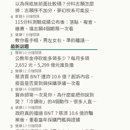
以為保底放前面比較穩？分科志願怎麼
排：志願序不加分，夢幻校系可能反而
不再分發
4
家庭
6 分鐘閱讀
115分科測驗成績公布後：落點、複查、
繳費、填志願4個期限一次看
5
健康
7 分鐘閱讀
教你看手相，男左女右，準的離譜…
最新話題
1
理財
10 分鐘閱讀
公教年金停砍能多領多少？每月多領
2,652 元，5,299 億元誰負擔
2
健康
11 分鐘閱讀
慈濟買 BNT 遭詐 10.6 億？起訴內容、
疫苗是否買到與採購爭議一次看
3
健康
16 分鐘閱讀
算命師第一次見你，為什麼能把你說到
哭？「冷讀術」的4個動作，很多人直到
最後都沒發現
4
健康
13 分鐘閱讀
政府真的擋過 BNT？慈濟 10.6 億詐騙
案後，重看當年採購門檻與證據
5
健康
13 分鐘閱讀