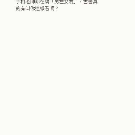
手相老師都在講「男左女右」，古書真
的有叫你這樣看嗎？