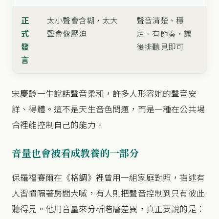
正
太小聲會含糊，太大
聲音清楚、穩
式
聲會像壓迫
定、有節奏，讓
發
後排聽見即可
言
宋慶齡一生說話聲音柔和，許多人形容她的聲音安
詳、得體。這不是天生音色問題，而是一種在公共場
合裡能控制自己的能力。
音量也會被看成教養的一部分
保羅福賽爾在《格調》裡曾用一組家庭對照，描述有
人習慣隔著房間大喊，有人則把聲音控制到只有彼此
聽得見。他用音量來分析階層差異，真正要說的是：