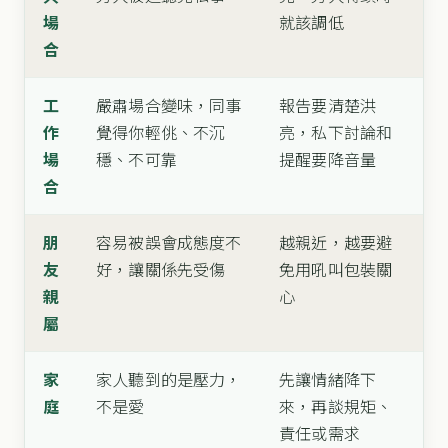
場
就該調低
合
工
嚴肅場合變味，同事
報告要清楚洪
作
覺得你輕佻、不沉
亮，私下討論和
場
穩、不可靠
提醒要降音量
合
朋
容易被誤會成態度不
越親近，越要避
友
好，讓關係先受傷
免用吼叫包裝關
親
心
屬
家
家人聽到的是壓力，
先讓情緒降下
庭
不是愛
來，再談規矩、
責任或需求