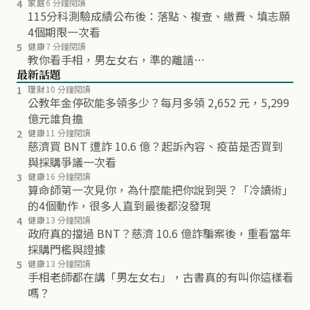
4
家庭
6 分鐘閱讀
115分科測驗成績公布後：落點、複查、繳費、填志願
4個期限一次看
5
健康
7 分鐘閱讀
教你看手相，男左女右，準的離譜…
最新話題
1
理財
10 分鐘閱讀
公教年金停砍能多領多少？每月多領 2,652 元，5,299
億元誰負擔
2
健康
11 分鐘閱讀
慈濟買 BNT 遭詐 10.6 億？起訴內容、疫苗是否買到
與採購爭議一次看
3
健康
16 分鐘閱讀
算命師第一次見你，為什麼能把你說到哭？「冷讀術」
的4個動作，很多人直到最後都沒發現
4
健康
13 分鐘閱讀
政府真的擋過 BNT？慈濟 10.6 億詐騙案後，重看當年
採購門檻與證據
5
健康
13 分鐘閱讀
手相老師都在講「男左女右」，古書真的有叫你這樣看
嗎？