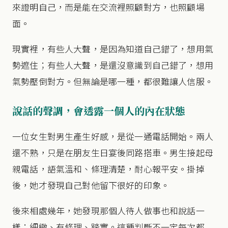
來證明自己，而是能在交流裡照顧對方，也照顧場
面。
現實裡，有些人大聲，是因為知道自己錯了，想用氣
勢遮住；有些人大聲，是還沒意識到自己錯了，想用
氣勢壓倒對方。但無論是哪一種，都很難讓人信服。
說話的聲調，會透露一個人的內在狀態
一位女生對男生產生好感，是從一通電話開始。兩人
還不熟，只是在朋友生日宴後同路搭車。男生接起母
親電話，語氣溫和、條理清楚，耐心報平安。掛掉
後，她才發現自己對他留下很好的印象。
後來相處幾年，她發現那個人待人做事也和說話一
樣：細緻、有條理、踏實。這種判斷不一定每次都