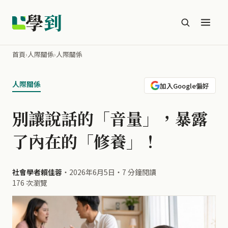
學
到
首頁
›
人際關係
›
人際關係
人際關係
加入Google偏好
別讓說話的「音量」，暴露
了內在的「修養」！
社會學者賴佳蓉
・
2026年6月5日
・
7 分鐘閱讀
176 次瀏覽