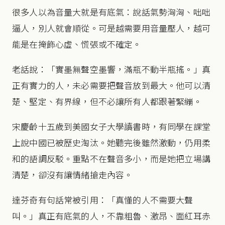
很多人以為音量大就是有底氣：說話氣勢洶洶、咄咄
逼人，別人就會順從。可是越需要用音量壓人，越可
能是在掩飾心虛、慌張或不確定。
老話說：「實墨無聲空墨響，滿瓶不動半瓶搖。」真
正有實力的人，未必需要把聲音放到最大。他可以清
楚、堅定、有界線，但不必讓所有人都跟著緊繃。
宋慶齡十五歲到美國女子大學讀書時，有同學在課堂
上說中國已被歷史淘汰。她聽完後雖然激動，仍用柔
和的語調反駁。重點不在聲音多小，而是她把立場講
清楚，卻沒有讓情緒搶走內容。
達芬奇有句話常被引用：「真懂的人不需要大聲
叫。」真正有底氣的人，不靠粗魯、激昂、面紅耳赤