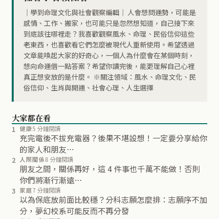
｜學到命理文化與社會觀察編輯｜ 人會想問運勢，可能是
感情、工作、搬家，也可能只是忽然想知道，自己接下來
到底該往哪裡走？我喜歡觀察風水、命理、民俗信仰這些
老東西，也喜歡看它們怎麼被現代人重新使用。希望透過
文章能喚起大家的好奇心，一個人為什麼會在某個時刻，
想向命運借一點答案？希望你讀完後，能更理解自己心裡
真正想安放的是什麼。 ※關注領域：風水、命理文化、民
俗信仰、生肖與開運、社會心理、人生選擇
大家都在看
1
健康
5 分鐘閱讀
充完電後不拔充電器？後果不堪設想！一定要分享給你
的家人和朋友…
2
人際關係
8 分鐘閱讀
朋友之間，關係再好，這 4 件事也千萬不能做！否則
你們將漸行漸遠…
3
家庭
7 分鐘閱讀
以為保底放前面比較穩？分科志願怎麼排：志願序不加
分，夢幻校系可能反而不再分發