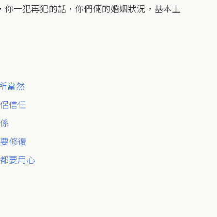
忌，你一犯再犯的話，你們倆的婚姻狀況，基本上
所當然
伴侶信任
關係
醒要修復
久都要用心