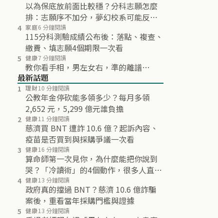
以為保底放前面比較穩？分科志願怎麼
排：志願序不加分，夢幻校系可能反而
不再分發
4
家庭
6 分鐘閱讀
115分科測驗成績公布後：落點、複查、
繳費、填志願4個期限一次看
5
健康
7 分鐘閱讀
教你看手相，男左女右，準的離譜…
最新話題
1
理財
10 分鐘閱讀
公教年金停砍能多領多少？每月多領
2,652 元，5,299 億元誰負擔
2
健康
11 分鐘閱讀
慈濟買 BNT 遭詐 10.6 億？起訴內容、
疫苗是否買到與採購爭議一次看
3
健康
16 分鐘閱讀
算命師第一次見你，為什麼能把你說到
哭？「冷讀術」的4個動作，很多人直到
最後都沒發現
4
健康
13 分鐘閱讀
政府真的擋過 BNT？慈濟 10.6 億詐騙
案後，重看當年採購門檻與證據
5
健康
13 分鐘閱讀