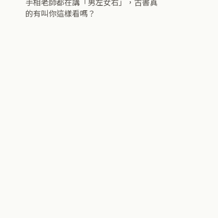
手相老師都在講「男左女右」，古書真
的有叫你這樣看嗎？