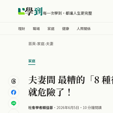
學
到
每一次學到，都讓人生更完整
理財
職場
家庭
健康
人際關係
首頁
›
家庭
›
夫妻
家庭
夫妻間 最糟的「8 種
就危險了！
社會學者賴佳蓉
・
2026年6月5日
・
10 分鐘閱讀