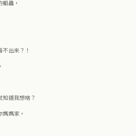
的蛔蟲，
看不出來？！
。
就知道我想啥？
你媽媽家，