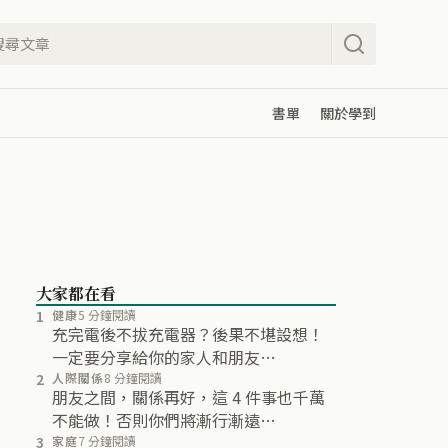
書單
關於學到
大家都在看
1
健康
5 分鐘閱讀
充完電後不拔充電器？後果不堪設想！
一定要分享給你的家人和朋友…
2
人際關係
8 分鐘閱讀
朋友之間，關係再好，這 4 件事也千萬
不能做！否則你們將漸行漸遠…
3
家庭
7 分鐘閱讀