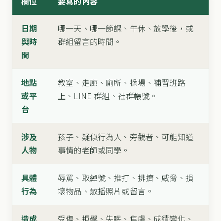
欄位
要寫的內容
日期
哪一天、哪一節課、午休、放學後，或
與時
群組留言的時間。
間
地點
教室、走廊、廁所、操場、補習班路
或平
上、LINE 群組、社群帳號。
台
涉及
孩子、疑似行為人、旁觀者、可能知道
人物
事情的老師或同學。
具體
辱罵、取綽號、推打、排擠、威脅、損
行為
壞物品、散播照片或留言。
造成
受傷、拒學、失眠、焦慮、成績變化、