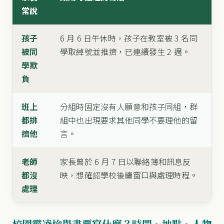
常說
孩子
6 月 6 日午休時，孩子在教室被 3 名同
被同
學取綽號並推擠，已連續發生 2 週。
學欺
負
班上
分組時固定沒有人願意和孩子同組，群
都排
組中也出現要求其他同學不要理他的留
擠他
言。
老師
家長曾於 6 月 7 日以聯絡簿和訊息反
都沒
映，想確認學校後續窗口與處理時程。
處理
校園霸凌檢舉書要寫什麼？時間、地點、人物