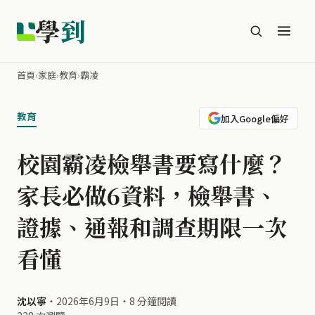
學
到
首頁
›
家庭
›
教育
›
霸凌
教育
加入Google偏好
校園霸凌檢舉書要寫什麼？
家長必做6資料，檢舉書、
證據、通報和調查期限一次
看懂
沈以寧
・
2026年6月9日
・
8 分鐘閱讀