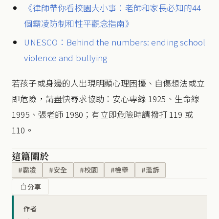
《律師帶你看校園大小事：老師和家長必知的44
個霸凌防制和性平觀念指南》
UNESCO：Behind the numbers: ending school
violence and bullying
若孩子或身邊的人出現明顯心理困擾、自傷想法或立
即危險，請盡快尋求協助：安心專線 1925、生命線
1995、張老師 1980；有立即危險時請撥打 119 或
110。
這篇關於
#霸凌
#安全
#校園
#檢舉
#濫訴
分享
作者