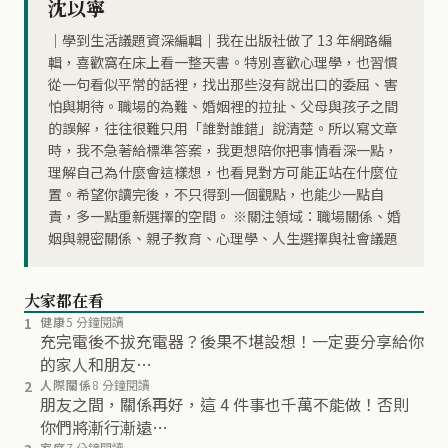
沈以寧
｜學到生活議題資深編輯｜我在出版社做了 13 年網路編
輯，喜歡窩在床上看一整天書。特別喜歡心理學，也習慣
從一句看似平常的話裡，找出那些沒有說出口的委屈、害
怕與期待。職場的為難、婚姻裡的拉扯、父母與孩子之間
的誤解，往往很難只用「誰對誰錯」說清楚。所以寫文章
時，我不急著給標準答案，我更想陪你把事情看深一點，
理解自己為什麼會這樣想，也看見對方可能正站在什麼位
置。希望你讀完後，不只得到一個觀點，也能少一點自
責，多一點重新選擇的空間。 ※關注領域：職場關係、婚
姻與親密關係、親子教育、心理學、人生選擇與社會議題
大家都在看
1
健康
5 分鐘閱讀
充完電後不拔充電器？後果不堪設想！一定要分享給你
的家人和朋友…
2
人際關係
8 分鐘閱讀
朋友之間，關係再好，這 4 件事也千萬不能做！否則
你們將漸行漸遠…
家庭
7 分鐘閱讀