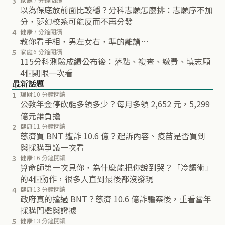
3
以為保底放前面比較穩？分科志願怎麼排：志願序不加
分，夢幻校系可能反而不再分發
4
健康
7 分鐘閱讀
教你看手相，男左女右，準的離譜…
5
家庭
6 分鐘閱讀
115分科測驗成績公布後：落點、複查、繳費、填志願
4個期限一次看
最新話題
1
理財
10 分鐘閱讀
公教年金停砍能多領多少？每月多領 2,652 元，5,299
億元誰負擔
2
健康
11 分鐘閱讀
慈濟買 BNT 遭詐 10.6 億？起訴內容、疫苗是否買到
與採購爭議一次看
3
健康
16 分鐘閱讀
算命師第一次見你，為什麼能把你說到哭？「冷讀術」
的4個動作，很多人直到最後都沒發現
4
健康
13 分鐘閱讀
政府真的擋過 BNT？慈濟 10.6 億詐騙案後，重看當年
採購門檻與證據
5
健康
13 分鐘閱讀