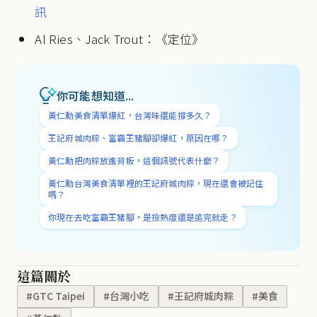
訊
Al Ries、Jack Trout：《定位》
你可能想知道...
黃仁勳美食清單爆紅，台灣味還能撐多久？
王記府城肉粽、富霸王豬腳卻爆紅，原因在哪？
黃仁勳把肉粽放進背板，這個訊號代表什麼？
黃仁勳台灣美食清單裡的王記府城肉粽，現在還會被記住
嗎？
你現在去吃富霸王豬腳，是撿熱度還是追完就走？
這篇關於
#GTC Taipei
#台灣小吃
#王記府城肉粽
#美食