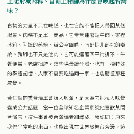
王記府城肉粽、富霸王豬腳為什麼會喚起台灣
味？
食物的力量不只在味道，也在它能不能把人帶回某個
場景。肉粽不是單一商品，它常常連著端午節、家裡
冰箱、阿嬤的蒸籠、辦公室團購、南部粽北部粽的辯
論。豬腳也不只是滷肉，它可能連著四平街排隊、午
餐便當、老店招牌。這些場景讓台灣小吃有一種特殊
的群體記憶，大家不需要吃過同一家，也能聽懂那種
感覺。
黃仁勳的美食清單會讓人興奮，是因為它把私人味覺
變成公共話題。當一位全球知名企業家說他喜歡某間
台灣店，這件事會被台灣讀者翻譯成一種認同：原來
我們平常吃的東西，也能出現在世界級舞台旁邊。這