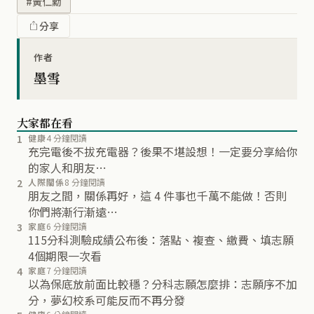
#黃仁勳
分享
作者
墨雪
大家都在看
1
健康
4 分鐘閱讀
充完電後不拔充電器？後果不堪設想！一定要分享給你
的家人和朋友…
2
人際關係
8 分鐘閱讀
朋友之間，關係再好，這 4 件事也千萬不能做！否則
你們將漸行漸遠…
3
家庭
6 分鐘閱讀
115分科測驗成績公布後：落點、複查、繳費、填志願
4個期限一次看
4
家庭
7 分鐘閱讀
以為保底放前面比較穩？分科志願怎麼排：志願序不加
分，夢幻校系可能反而不再分發