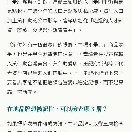
口是府城與南部粽，富霸王豬腳的入口是四平街與霸
氣點餐，花娘小館的入口是聚餐與私房感。這些入口
加上黃仁勳的公眾形象，會讓店名從「吃過的人才知
道」變成「沒吃過也想查查看」。
《定位》有一個很實用的提醒，市場不是只有商品競
爭，也是在爭奪消費者的注意力。當讀者在搜尋欄輸
入黃仁勳台灣美食、黃仁勳愛店、王記府城肉粽，代
表這些店已經進入他的腦中。下一步能不能留下來，
要看店家能不能把這個位置變成穩定記憶，而不是只
靠一次新聞。
在地品牌想被記住，可以檢查哪 3 層？
如果把這次事件轉成方法，在地品牌可以從三層檢查