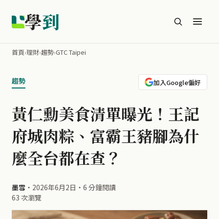
學
到
首頁
›
理財
›
趨勢
›
GTC Taipei
趨勢
加入Google偏好
黃仁勳美食清單曝光！王記
府城肉粽、富霸王豬腳為什
麼全台都在查？
墨雪
・
2026年6月2日
・
6 分鐘閱讀
63 次瀏覽