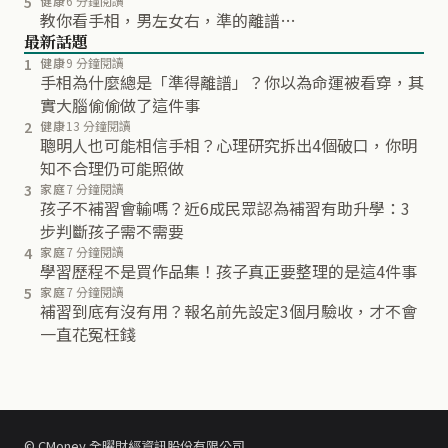
5
健康
6 分鐘閱讀
教你看手相，男左女右，準的離譜…
最新話題
1
健康
9 分鐘閱讀
手相為什麼總是「準得離譜」？你以為命運被看穿，其
實大腦偷偷做了這件事
2
健康
13 分鐘閱讀
聰明人也可能相信手相？心理研究拆出4個破口，你明
知不合理仍可能照做
3
家庭
7 分鐘閱讀
孩子不補習會輸嗎？近6成民眾認為補習有助升學：3
步判斷孩子需不需要
4
家庭
7 分鐘閱讀
學習歷程不是買作品集！孩子真正要整理的是這4件事
5
家庭
7 分鐘閱讀
補習到底有沒有用？報名前先設定3個月驗收，才不會
一直花冤枉錢
© CMoney 全曜財經資訊股份有限公司