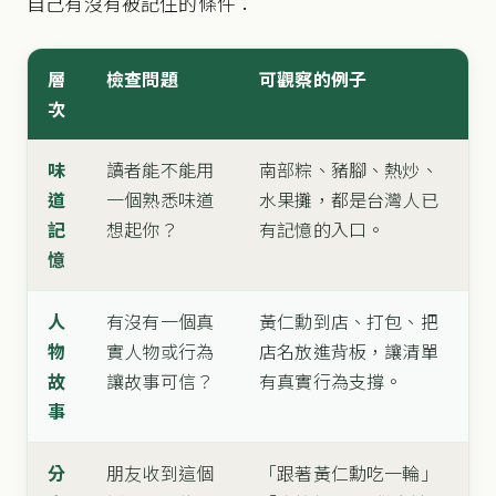
自己有沒有被記住的條件：
層
檢查問題
可觀察的例子
次
味
讀者能不能用
南部粽、豬腳、熱炒、
道
一個熟悉味道
水果攤，都是台灣人已
記
想起你？
有記憶的入口。
憶
人
有沒有一個真
黃仁勳到店、打包、把
物
實人物或行為
店名放進背板，讓清單
故
讓故事可信？
有真實行為支撐。
事
分
朋友收到這個
「跟著黃仁勳吃一輪」