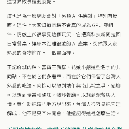
進世界敘事裡的感覺。
這也是為什麼網友會對「另類 AI 供應鏈」特別有反
應。理性上大家知道肉粽不會真的成為 GPU 零組
件，情感上卻很享受這個玩笑。它把高科技新聞拉回
日常餐桌，讓原本距離很遠的 AI 產業，突然跟大家
熟悉的食物站在同一個畫面裡。
王記府城肉粽、富霸王豬腳、花娘小館這些名字的共
同點，不在於它們多奢華，而在於它們保留了台灣人
熟悉的吃法。肉粽可以想到端午與南北粽之爭，豬腳
可以想到便當和滷味，熱炒餐廳可以想到聚餐與人
情。黃仁勳把這些地方說出來，台灣人很容易把它理
解成：他不是只回來開會，他還記得這裡怎麼生活。