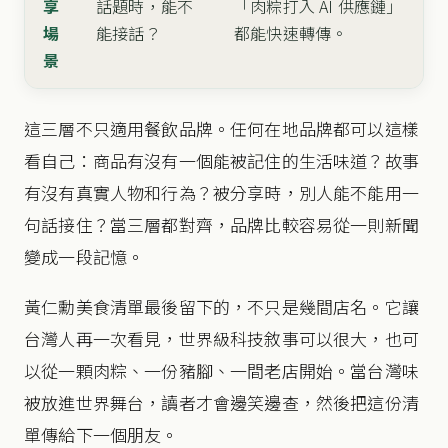
享
話題時，能不
「肉粽打入 AI 供應鏈」
場
能接話？
都能快速轉傳。
景
這三層不只適用餐飲品牌。任何在地品牌都可以這樣
看自己：商品有沒有一個能被記住的生活味道？故事
有沒有真實人物和行為？被分享時，別人能不能用一
句話接住？當三層都對齊，品牌比較容易從一則新聞
變成一段記憶。
黃仁勳美食清單最後留下的，不只是幾間店名。它讓
台灣人再一次看見，世界級科技敘事可以很大，也可
以從一顆肉粽、一份豬腳、一間老店開始。當台灣味
被放進世界舞台，讀者才會邊笑邊查，然後把這份清
單傳給下一個朋友。