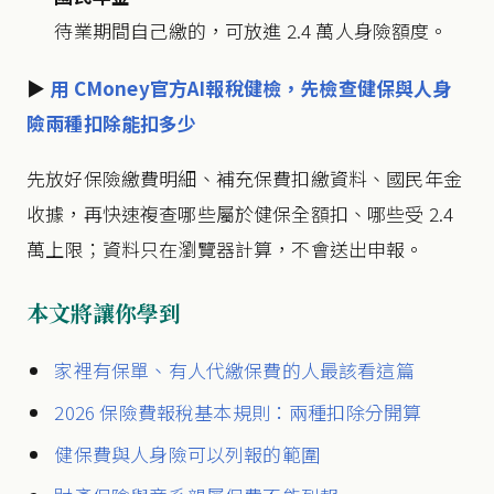
待業期間自己繳的，可放進 2.4 萬人身險額度。
▶
用 CMoney官方AI報稅健檢，先檢查健保與人身
險兩種扣除能扣多少
先放好保險繳費明細、補充保費扣繳資料、國民年金
收據，再快速複查哪些屬於健保全額扣、哪些受 2.4
萬上限；資料只在瀏覽器計算，不會送出申報。
本文將讓你學到
家裡有保單、有人代繳保費的人最該看這篇
2026 保險費報稅基本規則：兩種扣除分開算
健保費與人身險可以列報的範圍