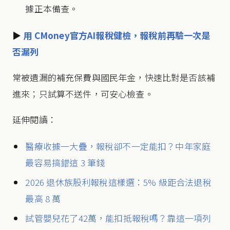
據正本備查。
▶
用 CMoney官方AI報稅健檢，報稅前再驗一次是
否漏列
常被遺漏的補充保費與國民年金，快速比對是否該補
進來；只試算不送件，可安心檢查。
延伸閱讀：
醫療收據一大疊，報稅卻不一定能扣？中年家庭
最容易搞錯這 3 筆錢
2026 退休族股利報稅這樣選：5% 級距合法退稅
最高 8 萬
試管嬰兒花了42萬，能扣抵報稅嗎？靠這一項列