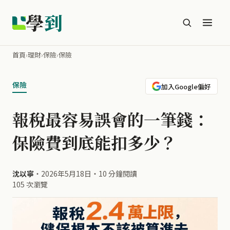
學
到
首頁
›
理財
›
保險
›
保險
保險
加入Google偏好
報稅最容易誤會的一筆錢：
保險費到底能扣多少？
沈以寧
・
2026年5月18日
・
10 分鐘閱讀
105 次瀏覽