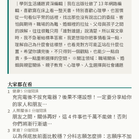
｜學到生活議題資深編輯｜我在出版社做了 13 年網路編
輯，喜歡窩在床上看一整天書。特別喜歡心理學，也習慣
從一句看似平常的話裡，找出那些沒有說出口的委屈、害
怕與期待。職場的為難、婚姻裡的拉扯、父母與孩子之間
的誤解，往往很難只用「誰對誰錯」說清楚。所以寫文章
時，我不急著給標準答案，我更想陪你把事情看深一點，
理解自己為什麼會這樣想，也看見對方可能正站在什麼位
置。希望你讀完後，不只得到一個觀點，也能少一點自
責，多一點重新選擇的空間。 ※關注領域：職場關係、婚
姻與親密關係、親子教育、心理學、人生選擇與社會議題
大家都在看
1
健康
5 分鐘閱讀
充完電後不拔充電器？後果不堪設想！一定要分享給你
的家人和朋友…
2
人際關係
8 分鐘閱讀
朋友之間，關係再好，這 4 件事也千萬不能做！否則
你們將漸行漸遠…
3
家庭
7 分鐘閱讀
以為保底放前面比較穩？分科志願怎麼排：志願序不加