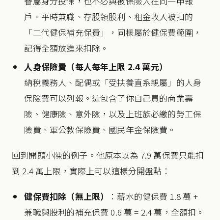
眷屬身分投保，也不必與被保險人在同一申報
戶。平時兼職、存股領股利、租金收入被扣的
「二代健保補充保費」，同樣屬於健保費範圍，
記得全額放進來扣除。
人身保險費（每人每年上限 2.4 萬元）
納稅義務人、配偶或「受扶養直系親屬」的人身
保險費可以列報。這包含了你自己買的商業壽
險、健康險、意外險，以及上班族必繳的勞工保
險費、軍公教保險費、國民年金保險費。
回到開頭小陳的例子。他原本以為 7.9 萬保費只能扣
到 2.4 萬上限，實際上可以這樣分開盤點：
健保費扣除（無上限）
：薪水的健保費 1.8 萬 +
兼職與股利的補充保費 0.6 萬 = 2.4 萬，全額扣。