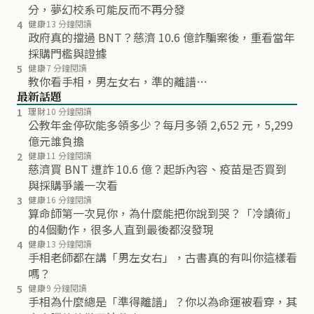
分，夢幻校系可能反而不再分發
4
健康
13 分鐘閱讀
政府真的擋過 BNT？慈濟 10.6 億詐騙案後，重看當年
採購門檻與證據
5
健康
7 分鐘閱讀
教你看手相，男左女右，準的離譜…
最新話題
1
理財
10 分鐘閱讀
公教年金停砍能多領多少？每月多領 2,652 元，5,299
億元誰負擔
2
健康
11 分鐘閱讀
慈濟買 BNT 遭詐 10.6 億？起訴內容、疫苗是否買到
與採購爭議一次看
3
健康
16 分鐘閱讀
算命師第一次見你，為什麼能把你說到哭？「冷讀術」
的4個動作，很多人直到最後都沒發現
4
健康
13 分鐘閱讀
手相老師都在講「男左女右」，古書真的有叫你這樣看
嗎？
5
健康
9 分鐘閱讀
手相為什麼總是「準得離譜」？你以為命運被看穿，其