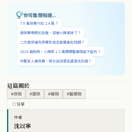
你可能想知道...
7.9 萬保費只扣 2.4 萬？
健保費明明也有繳，卻被小陳漏掉了？
二代健保補充保費到底怎麼算進扣除額？
2026 報稅時，小陳那 1.5 萬媽媽醫療險能不能列？
你幫家人繳保費，現在該撿便宜還是先別報？
這篇關於
#保險
#健保
#報稅
#醫療險
分享
作者
沈以寧