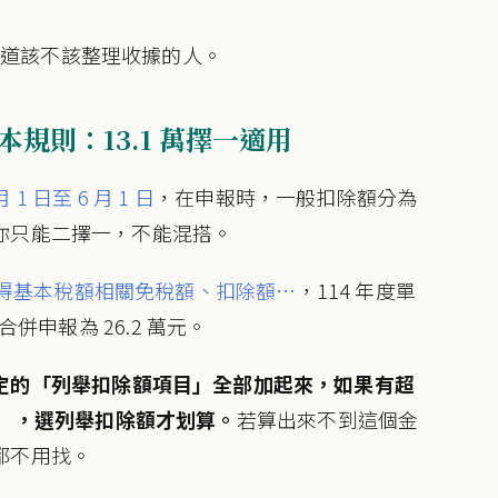
。
知道該不該整理收據的人。
本規則：13.1 萬擇一適用
1 日至 6 月 1 日
，在申報時，一般扣除額分為
你只能二擇一，不能混搭。
及所得基本稅額相關免稅額、扣除額…
，114 年度單
併申報為 26.2 萬元。
定的「列舉扣除額項目」全部加起來，如果有超
（夫妻），選列舉扣除額才划算。
若算出來不到這個金
都不用找。