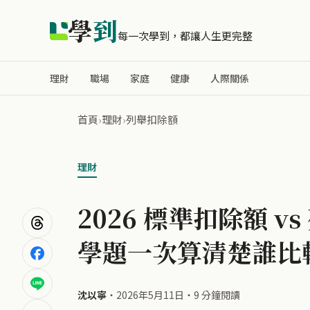
學
到
每一次學到，都讓人生更完整
理財
職場
家庭
健康
人際關係
首頁
›
理財
›
列舉扣除額
理財
2026 標準扣除額 vs
學題一次算清楚誰比
沈以寧
・
2026年5月11日
・
9 分鐘閱讀