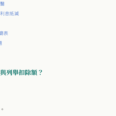
就醫
貸利息抵減
程簡表
題
與列舉扣除額？
。
人。