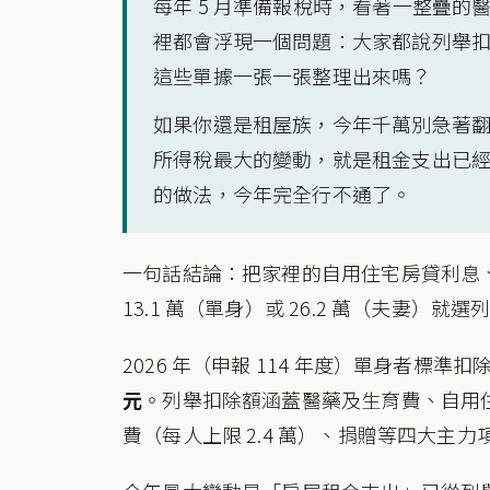
每年 5 月準備報稅時，看著一整疊
裡都會浮現一個問題：大家都說列舉
這些單據一張一張整理出來嗎？
如果你還是租屋族，今年千萬別急著翻找收
所得稅最大的變動，就是租金支出已
的做法，今年完全行不通了。
一句話結論：把家裡的自用住宅房貸利息
13.1 萬（單身）或 26.2 萬（夫妻
2026 年（申報 114 年度）單身者標準扣
元
。列舉扣除額涵蓋醫藥及生育費、自用住
費（每人上限 2.4 萬）、捐贈等四大主