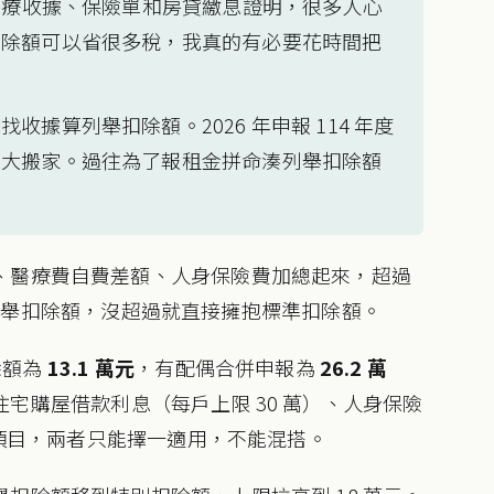
的醫療收據、保險單和房貸繳息證明，很多人心
扣除額可以省很多稅，我真的有必要花時間把
據算列舉扣除額。2026 年申報 114 年度
經大搬家。過往為了報租金拼命湊列舉扣除額
、醫療費自費差額、人身保險費加總起來，超過
）就選列舉扣除額，沒超過就直接擁抱標準扣除額。
除額為
13.1 萬元
，有配偶合併申報為
26.2 萬
宅購屋借款利息（每戶上限 30 萬）、人身保險
力項目，兩者只能擇一適用，不能混搭。