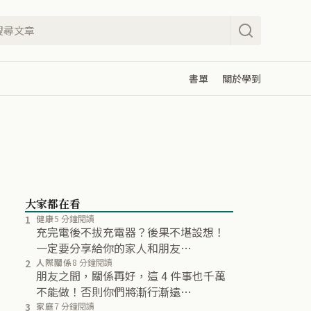
書單
關於學到
大家都在看
1
健康
5 分鐘閱讀
充完電後不拔充電器？後果不堪設想！
一定要分享給你的家人和朋友…
2
人際關係
8 分鐘閱讀
朋友之間，關係再好，這 4 件事也千萬
不能做！否則你們將漸行漸遠…
3
家庭
7 分鐘閱讀