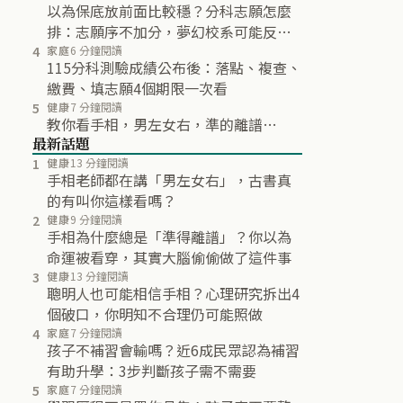
以為保底放前面比較穩？分科志願怎麼
排：志願序不加分，夢幻校系可能反而
不再分發
4
家庭
6 分鐘閱讀
115分科測驗成績公布後：落點、複查、
繳費、填志願4個期限一次看
5
健康
7 分鐘閱讀
教你看手相，男左女右，準的離譜…
最新話題
1
健康
13 分鐘閱讀
手相老師都在講「男左女右」，古書真
的有叫你這樣看嗎？
2
健康
9 分鐘閱讀
手相為什麼總是「準得離譜」？你以為
命運被看穿，其實大腦偷偷做了這件事
3
健康
13 分鐘閱讀
聰明人也可能相信手相？心理研究拆出4
個破口，你明知不合理仍可能照做
4
家庭
7 分鐘閱讀
孩子不補習會輸嗎？近6成民眾認為補習
有助升學：3步判斷孩子需不需要
5
家庭
7 分鐘閱讀