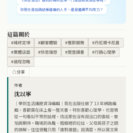
你現在是加碼結帳櫃檯的人手，還是繼續平均用力？
這篇關於
#峰終定律
#顧客體驗
#餐飲服務
#丹尼爾卡尼曼
#實體店面
#快思慢想
#樊登讀書
#行銷心理學
#過程忽略
分享
作者
沈以寧
｜學到生活議題資深編輯｜我在出版社做了 13 年網路編
輯，喜歡窩在床上看一整天書。特別喜歡心理學，也習慣
從一句看似平常的話裡，找出那些沒有說出口的委屈、害
怕與期待。職場的為難、婚姻裡的拉扯、父母與孩子之間
的誤解，往往很難只用「誰對誰錯」說清楚。所以寫文章