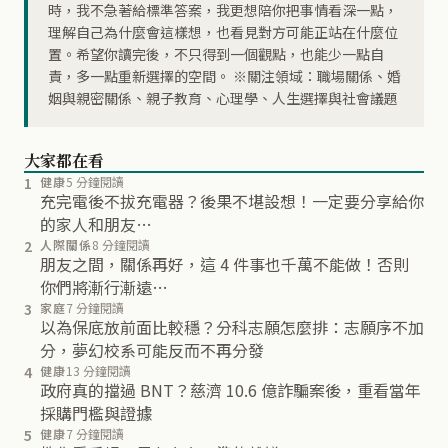
時，我不急著給標準答案，我更想陪你把事情看深一點，
理解自己為什麼會這樣想，也看見對方可能正站在什麼位
置。希望你讀完後，不只得到一個觀點，也能少一點自
責，多一點重新選擇的空間。 ※關注領域：職場關係、婚
姻與親密關係、親子教育、心理學、人生選擇與社會議題
大家都在看
1
健康
5 分鐘閱讀
充完電後不拔充電器？後果不堪設想！一定要分享給你
的家人和朋友…
2
人際關係
8 分鐘閱讀
朋友之間，關係再好，這 4 件事也千萬不能做！否則
你們將漸行漸遠…
3
家庭
7 分鐘閱讀
以為保底放前面比較穩？分科志願怎麼排：志願序不加
分，夢幻校系可能反而不再分發
4
健康
13 分鐘閱讀
政府真的擋過 BNT？慈濟 10.6 億詐騙案後，重看當年
採購門檻與證據
5
健康
7 分鐘閱讀