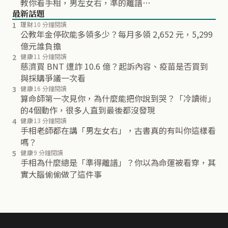
教你看手相，男左女右，準的離譜…
最新話題
1
理財
10 分鐘閱讀
公教年金停砍能多領多少？每月多領 2,652 元，5,299
億元誰負擔
2
健康
11 分鐘閱讀
慈濟買 BNT 遭詐 10.6 億？起訴內容、疫苗是否買到
與採購爭議一次看
3
健康
16 分鐘閱讀
算命師第一次見你，為什麼能把你說到哭？「冷讀術」
的4個動作，很多人直到最後都沒發現
4
健康
13 分鐘閱讀
手相老師都在講「男左女右」，古書真的有叫你這樣看
嗎？
5
健康
9 分鐘閱讀
手相為什麼總是「準得離譜」？你以為命運被看穿，其
實大腦偷偷做了這件事