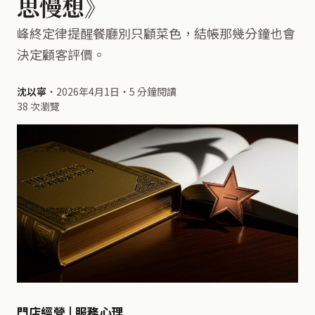
思慢想》
峰終定律提醒餐廳別只顧菜色，結帳那幾分鐘也會
決定顧客評價。
沈以寧
・
2026年4月1日
・
5 分鐘閱讀
38 次瀏覽
門店經營 | 服務心理