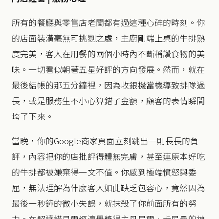
所有的餐廳與零售店老闆都有過這種心碎的時刻。你
的店面裝潢毫無可挑剔之處，主廚剛端上桌的牛排熟
度完美，客人在用餐的兩個小時內不斷稱讚食物的美
味。一切看似朝著五星好評的方向發展。然而，就在
最後結帳的那五分鐘裡，因為收銀機當機導致排隊過
長，或是服務生不小心算錯了金額，顧客的表情瞬間
垮了下來。
當晚，你的Google商家頁面立刻跳出一則長長的負
評，內容把你的店批評得體無完膚，甚至連原本好吃
的牛排都被嫌棄得一文不值。你感到極端憤怒與委
屈，無法理解為什麼客人如此缺乏包容心，竟然因為
最後一秒鐘的微小失誤，就抹殺了你前面所有的努
力。在解讀諾貝爾經濟學獎得主丹尼爾．卡尼曼的神