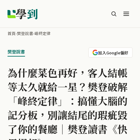
學
到
首頁
›
樊登說書
›
峰終定律
樊登說書
加入Google偏好
為什麼菜色再好，客人結帳
等太久就給一星？樊登破解
「峰終定律」：搞懂大腦的
記分板，別讓結尾的瑕疵毀
了你的餐廳｜樊登讀書《快