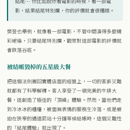
結尾… 你比如說你看電影的時候，看一部電
影，結果結尾特別爛，你的評價就會很糟糕。
樊登也舉例，就像看一部電影，不管中間演得多麼精
彩絕倫，只要結尾特別爛，觀眾對這部電影的評價就
會跌落谷底。
被結帳毀掉的五星級大餐
把這個法則搬回實體店面的經營上，一切的客訴災難
就都有了科學解釋。客人享受了一頓完美的牛排大
餐，這創造了極佳的「頂峰」體驗。然而，當他們走
到冷冰冰的櫃檯，被面無表情的服務生冷落，或是被
迫在狹窄的通道罰站十分鐘等候結帳時，這個災難性
的「結尾體驗」就出現了。