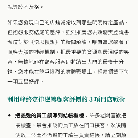
就等於不及格。
如果您發現自己的店鋪常常收到那些明明肯定產品、
但抱怨服務結尾的差評，強烈推薦您去聆聽樊登說書
頻道對於《快思慢想》的精闢解讀。唯有當您學會了
順應大腦的神經機制，把最重要的資源與最溫暖的笑
容，無情地砸在顧客服客即將踏出大門的最後十分
鐘，您才能在競爭慘烈的實體戰場上，輕易攔截下每
一顆五星好評。
利用峰終定律逆轉顧客評價的 3 項門店戰術
把最強的員工調派到結帳櫃檯
：許多老闆喜歡把
最機靈、最會推銷的員工放在門口接客，然後隨
便放一個悶不做聲的工讀生負責結帳。請立刻顛