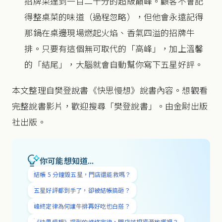
招牌菜達到一百二十分的超級巔峰。顧客不會記
得整桌菜的味道（過程忽略），但他會永遠記得
那鍋在桌邊現場燃起火焰、香氣四溢的招牌牛
排。只要有這個無可取代的「高峰」，加上溫馨
的「結尾」，大腦就會自動幫你寫下五星好評。
本文整理自樊登說書《快思慢想》說書內容。想觀看
完整說書影片，歡迎搜尋「樊登說書」。由金尉出版
社出版。
你可能想知道...
結帳 5 分鐘毀五星，門店還能救嗎？
五星好評都到手了，卻被結帳搞砸？
峰終定律為何讓牛排再好吃也白搭？
《快思慢想》提到的峰終定律，門店該把資源放哪裡？