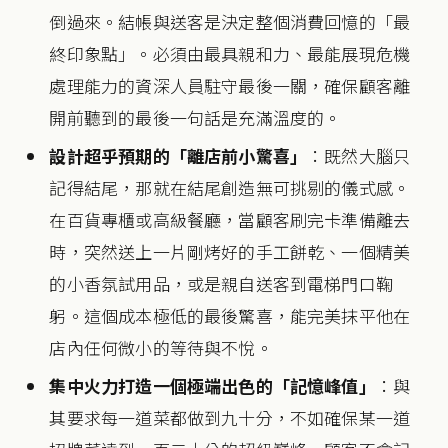
倒過來。結帳與送客是決定整個消費回憶的「最
終印象點」。必須由最具親和力、最能展現危機
處理能力的資深人員駐守最後一關，確保顧客離
開前聽到的最後一句話是充滿溫度的。
設計超乎預期的「離店前小驚喜」
：既然大腦只
記得結尾，那就在結尾創造無可挑剔的儀式感。
在百貨專櫃或高級餐廳，當顧客刷完卡準備離去
時，突然送上一片剛烤好的手工餅乾、一個精美
的小香氛試用品，或是親自送客到電梯門口鞠
躬。這個成本極低的最後驚喜，能完美抹平他在
店內任何微小的等待與不悅。
集中火力打造一個極端出色的「記憶峰值」
：與
其要求每一道菜都做到九十分，不如確保某一道